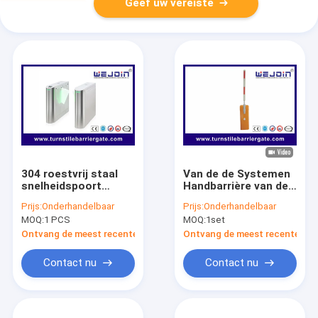
Geef uw vereiste
304 roestvrij staal
Van de de Systemen
snelheidspoort
Handbarrière van de
draaibank
hoge snelheidspoort
Prijs:
Onderhandelbaar
Prijs:
Onderhandelbaar
borstelloze
het Wapenpoort voor
MOQ:
1 PCS
MOQ:
1set
besturing
Wegtol
Ontvang de meest recente Prijs
Ontvang de meest recente Prij
Contact nu
Contact nu