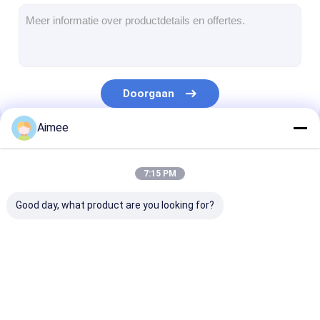
Tolpoortbarrière
Boom barrière Gate
de poort van de parkeerterreinbarrière
Doorgaan
Statief tourniquet Gate
Aimee
Advertentiebelemmering
Onze Categorieën
De Poort van de de niet-lentebarrière
7:15 PM
Toegangsbeheerturnstile Poort
Good day, what product are you looking for?
Klep barrière Gate
Swing barrière Gate
tourniquet barrière
Parkeren Barrier
Automatische
Full Height tourniquet
poort
Gate
slagboom