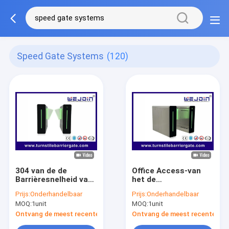
Speed Gate Systems
(120)
304 van de de
Office Access-van
Barrièresnelheid van
het de
de roestvrij staal
Poortengezicht van
Prijs:
Onderhandelbaar
Prijs:
Onderhandelbaar
Automatische Klep
de Controlesnelheid
MOQ:
1unit
MOQ:
1unit
de Poortturnstile
Turnstile van de de
met Glascomités
Erkenningsklep Poort
Ontvang de meest recente Prijs
Ontvang de meest recente Prij