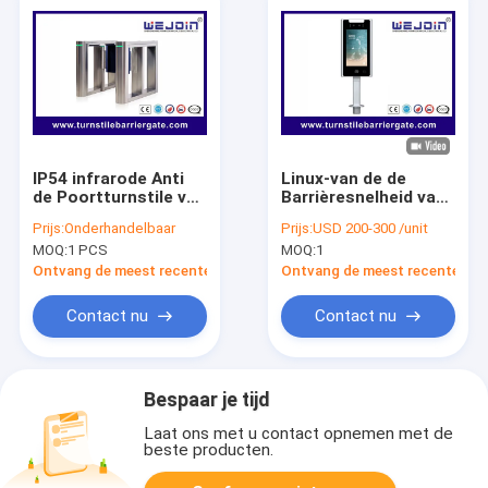
IP54 infrarode Anti
Linux-van de de
de Poortturnstile van
Barrièresnelheid van
de Snuifjesnelheid
de
Prijs:
Onderhandelbaar
Prijs:
USD 200-300 /unit
voor
Systeemschommeling
MOQ:
1 PCS
MOQ:
1
VeiligheidsToegangsbeheer
van het de
PoortToegangsbeheer
Ontvang de meest recente Prijs
Ontvang de meest recente Prij
de Terminal van de
het
Contact nu
Contact nu
Gezichtserkenning
Bespaar je tijd
Laat ons met u contact opnemen met de
beste producten.