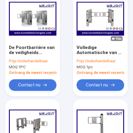
De Poortbarrière van
Volledige
de veiligheids
Automatische van de
verzendt de
de
Prijs:
Onderhandelbaar
Prijs:
Onderhandelbaar
Voetschommeling/snel
Schommelingsbarrière
MOQ:
1PC
MOQ:
1pc
Poort met Hoge
van de Taillehoogte
snelheid
Poort 900mm DC24V
Ontvang de meest recente Prijs
Ontvang de meest recente Prij
Contact nu
Contact nu
Thuis
Producten
Video's