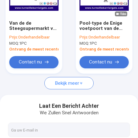
Over ons
Fabriekstocht
Van de de
Pool-type de Enige
Steegsupermarkt van
voetpoort van de
Kwaliteitscontrole
de
Schommelingsbarrière
Prijs:
Onderhandelbaar
Prijs:
Onderhandelbaar
Toegangsbeheersnelheid
met
MOQ:
1PC
MOQ:
1PC
de Poort van de de
Noodsituatieinterface
Nieuws
Schommelingsbarrière
Ontvang de meest recente Prijs
Ontvang de meest recente Prij
voor Voetganger
Gevallen
Contact nu
Contact nu
Ga Nu Praten.
Bekijk meer
tourniquet barrière poort
Laat Een Bericht Achter
We Zullen Snel Antwoorden
Parkeren Barrier Gate
Automatische slagboom