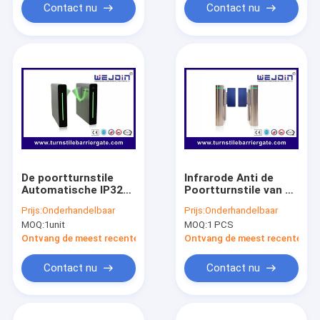
Contact nu
Contact nu
De poortturnstile
Infrarode Anti de
Automatische IP32
Poortturnstile van de
van de
Snuifjesnelheid
Prijs:
Onderhandelbaar
Prijs:
Onderhandelbaar
Toegangsbeheer
Schommelingsbarrière
MOQ:
1unit
MOQ:
1 PCS
slanke snelheid
3 Miljoen Keer
Bescherming
Levensduur
Ontvang de meest recente Prijs
Ontvang de meest recente Prij
Contact nu
Contact nu