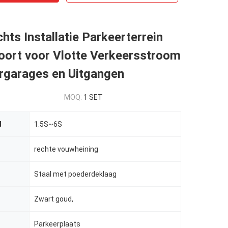
hts Installatie Parkeerterrein
oort voor Vlotte Verkeersstroom
ergarages en Uitgangen
MOQ:
1 SET
d
1.5S~6S
rechte vouwheining
Staal met poederdeklaag
Zwart goud,
Parkeerplaats