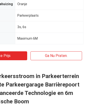
behuizing
Oranje
Parkeerplaats
3s, 6s
Maximum 6M
e Prijs
Ga Nu Praten.
rkeersstroom in Parkeerterrein
nte Parkeergarage Barrièrepoort
anceerde Technologie en 6m
ische Boom