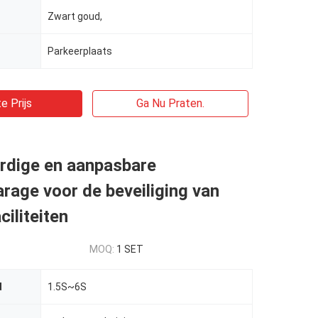
Zwart goud,
Parkeerplaats
e Prijs
Ga Nu Praten.
dige en aanpasbare
rage voor de beveiliging van
ciliteiten
MOQ:
1 SET
d
1.5S~6S