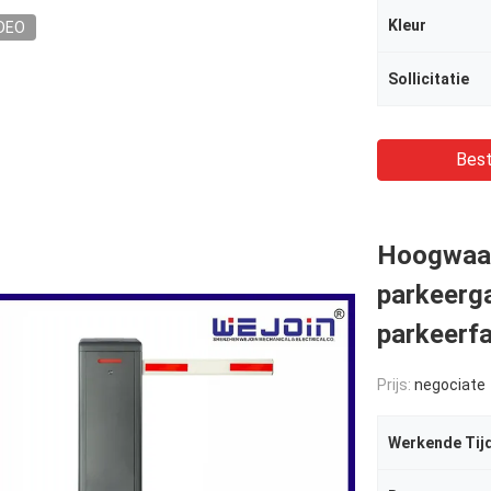
Kleur
DEO
Sollicitatie
Best
Hoogwaar
parkeerga
parkeerfa
Prijs:
negociate
Werkende Tij