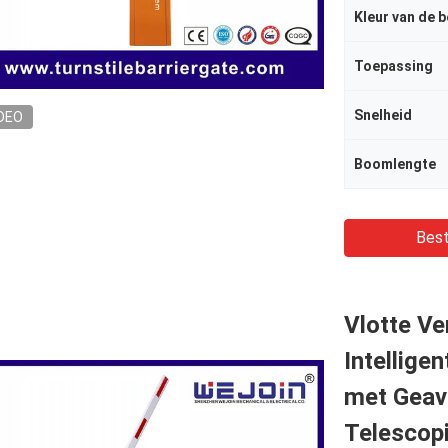
Kleur van de 
Toepassing
Snelheid
DEO
Boomlengte
Best
Vlotte Ve
Intellige
met Geav
Telescop