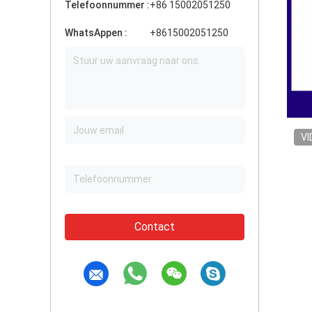
Telefoonnummer :
+86 15002051250
WhatsAppen :
+8615002051250
VI
Contact