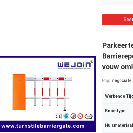
Best
Parkeerte
Barriere
vouw omh
Prijs:
negociate
Werkende Tij
Boomtype
Huismateriaal