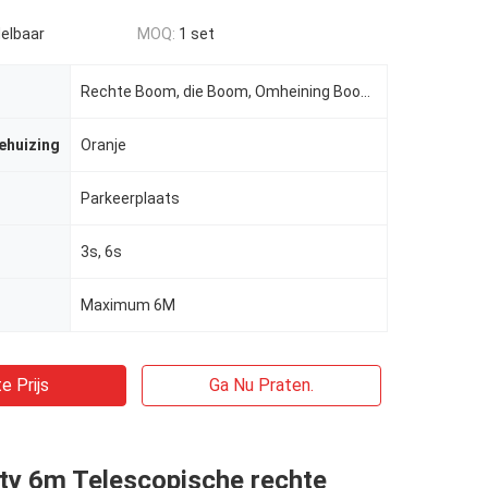
elbaar
MOQ:
1 set
Rechte Boom, die Boom, Omheining Boom vouwen
behuizing
Oranje
Parkeerplaats
3s, 6s
Maximum 6M
e Prijs
Ga Nu Praten.
ty 6m Telescopische rechte