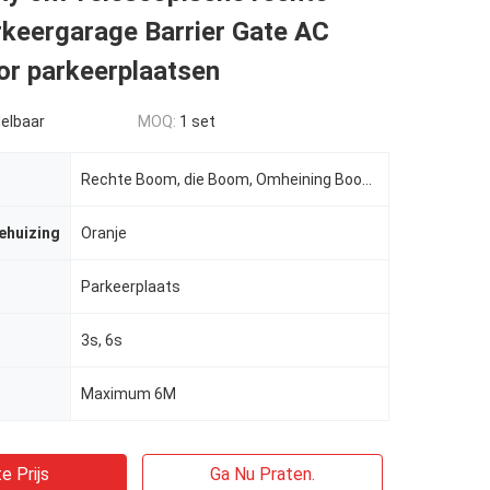
keergarage Barrier Gate AC
or parkeerplaatsen
elbaar
MOQ:
1 set
Rechte Boom, die Boom, Omheining Boom vouwen
behuizing
Oranje
Parkeerplaats
3s, 6s
Maximum 6M
e Prijs
Ga Nu Praten.