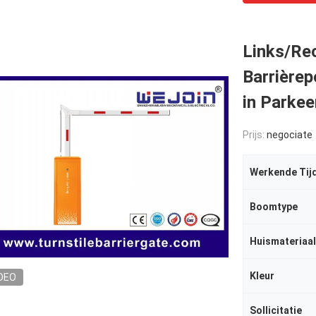
Links/Rec
Barrièrep
in Parke
Prijs:
negociate
Werkende Tij
Boomtype
Huismateriaal
Kleur
DEO
Sollicitatie