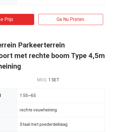
e Prijs
Ga Nu Praten.
rrein Parkeerterrein
poort met rechte boom Type 4,5m
eining
MOQ:
1 SET
d
1.5S~6S
rechte vouwheining
Staal met poederdeklaag