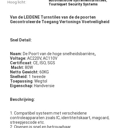
,
automatische systementurnstiles
Hoog licht:
Tourniquet Security Systems
Van de LEIDENE Turnstiles van de de poorten
Gecontroleerde Toegang Vertonings Voetveiligheid
Snel Detail:
Naam:
De Poort van de hoge snelheidsbarrière
,
Voltage:
AC220V, AC110V
Certificaat:
CE, ISO, SGS
Macht:
80W
Netto Gewicht:
60KG
Snelheid:
1 tweede
Toepassing
: Wegtol
Eigenschap:
Handversie
Beschrijving:
1. Compatibel systeem met verscheidene
controleapparaten zoals IC, identiteitskaart, magcard,
streepjescode etc.
2. Openen is snel en betrouwbaar.