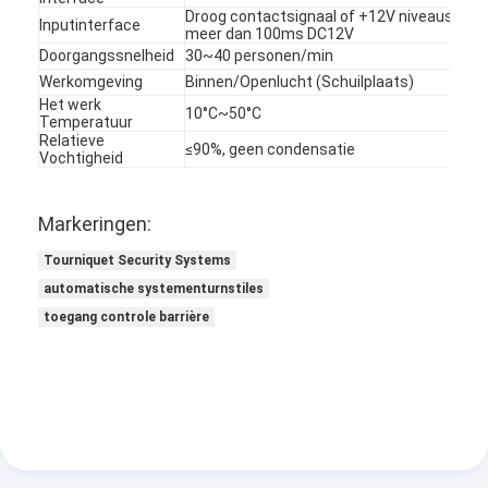
Droog contactsignaal of +12V niveausignaa
Over ons
Inputinterface
meer dan 100ms DC12V
Doorgangssnelheid
30~40 personen/min
Fabriekstocht
Werkomgeving
Binnen/Openlucht (Schuilplaats)
Het werk
10°C~50°C
Kwaliteitscontrole
Temperatuur
Relatieve
≤90%, geen condensatie
Vochtigheid
Nieuws
Gevallen
Markeringen:
Ga Nu Praten.
Tourniquet Security Systems
automatische systementurnstiles
toegang controle barrière
tourniquet barrière poort
Parkeren Barrier Gate
Automatische slagboom