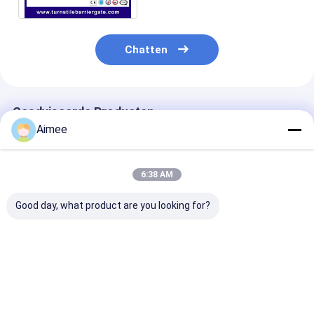
Sliding Gate Motor
parkeerplaats slot
Chatten
Geadviseerde Producten
Aimee
6:38 AM
Good day, what product are you looking for?
Indoor Swimming
Het
Volledige Turn
Pool Full Height
Toegangsbeheerturnstile
van het
Turnstile pedestrian
van het
HoogteToegan
security gates
tentoonstellingsroestvrije
staal Poort
Beste prijs
Beste prijs
Beste pri
Standaardrs485