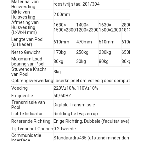
Materiaal van
roestvrij staal 201/304
Huisvesting
Dikte van
2.00mm
Huisvesting
Afmeting van
1630×
1400×
1630×
2800×
Huisvesting
1500×2300
1200×2300
1500×2300
1813×24
(L×W×H mm)
Lengte van Pool
610mm
470mm
510mm
610mm
(uit kader)
Netto Gewicht
170kg
250kg
230kg
650kg
Maximum Load-
80kg
30kg
80kg
80kg
bearing van Pool
Stuwende Kracht
3kg
van Pool
Opbrengsverwerking
Laserknipsel dat volledig door computer w
Voeding
220V±10%, 110V±10%
Frequentie
50/60HZ
Transmissie van
Digitale Transmissie
Thuis
Pool
Lichte Indicator
Richting het wijzen op
Producten
Roterende Richting
Enige Richting, Dubbele (facultatieve) Rich
Tijd voor het Openen
0.2 tweede
Video's
Communicatie
Standaardrs485 (afstand minder dan 1200
Interface