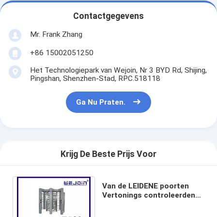
Tolpoortbarrière
Contactgegevens
Boom barrière Gate
Mr. Frank Zhang
de poort van de parkeerterreinbarrière
+86 15002051250
Statief tourniquet Gate
Het Technologiepark van Wejoin, Nr 3 BYD Rd, Shijing,
Pingshan, Shenzhen-Stad, RPC.518118
Advertentiebelemmering
Ga Nu Praten.
De Poort van de de niet-lentebarrière
Toegangsbeheerturnstile Poort
Krijg De Beste Prijs Voor
Klep barrière Gate
Swing barrière Gate
Van de LEIDENE poorten
Vertonings controleerden
Full Height tourniquet
de Voetveiligheid Volledige
Hoogteturnstile