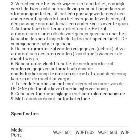
3. Verscheidene het werk wijzen zijn facultatief, namelijk
werkt de twee-richting kaartlezing voor het beperken van
stroomcapaciteiten, of, het één passagewerk terwijl een
andere wordt geplaatst om het overgaan te verbieden, of,
één passage normaal terwijl een andere vrij is over te gaan.
4. Automatisch het terugstellenfunctie: Het zal
automatisch sluiten als de voetganger geen pas door het
kanaal in de vooraf ingestelde tijd na het openen heeft. De
voorbijgaande tijd is regelbaar.
5. De centrumrotor zal worden vrijgegeven (gebrek) of zal
automatisch gesloten worden (facultatief) wanneer de
macht weg is.
6. Noodsituatie-vlucht functie: de centrumrotor zal
worden vrijgegeven automatisch door de
noodsituatieknoop te drukken die met afstandsbediening
kan zijn of de macht of weg is.
7. Tellende Functie van het controlemechanisme, van de
LEIDENE (de facultatieve) functie cijfervertoning
8. Geheugenfunctie in bijlage in het controlemechanisme
9. Met standaardinput, outputinterface
Specificaties
Model
WJFT601
WJFT602
WJFT603
WJFT610
Punt