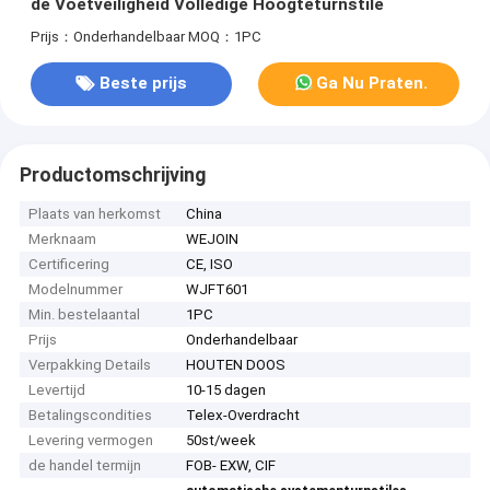
de Voetveiligheid Volledige Hoogteturnstile
Prijs：Onderhandelbaar
MOQ：1PC
Beste prijs
Ga Nu Praten.
Productomschrijving
Plaats van herkomst
China
Merknaam
WEJOIN
Certificering
CE, ISO
Modelnummer
WJFT601
Min. bestelaantal
1PC
Prijs
Onderhandelbaar
Verpakking Details
HOUTEN DOOS
Levertijd
10-15 dagen
Betalingscondities
Telex-Overdracht
Levering vermogen
50st/week
de handel termijn
FOB- EXW, CIF