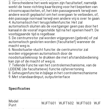
3. Verscheidene het werk wijzen zijn facultatief, namelijk
werkt de twee-richting kaartlezing voor het beperken van
stroomcapaciteiten, of, het één passagewerk terwijl een
andere wordt geplaatst om het overgaan te verbieden, of,
één passage normaal terwijl een andere vrij is over te gaan.
4. Automatisch het terugstellenfunctie: Het zal
automatisch sluiten als de voetganger geen pas door het
kanaal in de vooraf ingestelde tijd na het openen heeft. De
voorbijgaande tijd is regelbaar.
5. De centrumrotor zal worden vrijgegeven (gebrek) of zal
automatisch gesloten worden (facultatief) wanneer de
macht weg is.
6. Noodsituatie-vlucht functie: de centrumrotor zal
worden vrijgegeven automatisch door de
noodsituatieknoop te drukken die met afstandsbediening
kan zijn of de macht of weg is.
7. Tellende Functie van het controlemechanisme, van de
LEIDENE (de facultatieve) functie cijfervertoning
8. Geheugenfunctie in bijlage in het controlemechanisme
9. Met standaardinput, outputinterface
Specificaties
Model
WJFT601
WJFT602
WJFT603
WJFT610
Punt