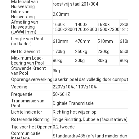
Materiaal van
roestvrij staal 201/304
Huisvesting
Dikte van
2.00mm
Huisvesting
Afmeting van
1630×
1400×
1630×
2800×
Huisvesting
1500×2300
1200×2300
1500×2300
1813×24
(L×W×H mm)
Lengte van Pool
610mm
470mm
510mm
610mm
(uit kader)
Netto Gewicht
170kg
250kg
230kg
650kg
Maximum Load-
80kg
30kg
80kg
80kg
bearing van Pool
Stuwende Kracht
3kg
van Pool
Opbrengsverwerking
Laserknipsel dat volledig door computer w
Voeding
220V±10%, 110V±10%
Frequentie
50/60HZ
Transmissie van
Digitale Transmissie
Thuis
Pool
Lichte Indicator
Richting het wijzen op
Producten
Roterende Richting
Enige Richting, Dubbele (facultatieve) Rich
Tijd voor het Openen
0.2 tweede
Video's
Communicatie
Standaardrs485 (afstand minder dan 1200
Interface