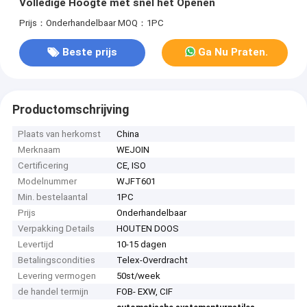
Volledige Hoogte met snel het Openen
Prijs：Onderhandelbaar
MOQ：1PC
Beste prijs
Ga Nu Praten.
Productomschrijving
Plaats van herkomst
China
Merknaam
WEJOIN
Certificering
CE, ISO
Modelnummer
WJFT601
Min. bestelaantal
1PC
Prijs
Onderhandelbaar
Verpakking Details
HOUTEN DOOS
Levertijd
10-15 dagen
Betalingscondities
Telex-Overdracht
Levering vermogen
50st/week
de handel termijn
FOB- EXW, CIF