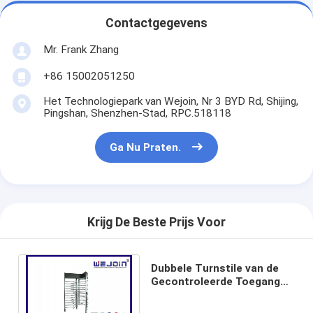
Tolpoortbarrière
Contactgegevens
Boom barrière Gate
Mr. Frank Zhang
de poort van de parkeerterreinbarrière
+86 15002051250
Statief tourniquet Gate
Het Technologiepark van Wejoin, Nr 3 BYD Rd, Shijing,
Pingshan, Shenzhen-Stad, RPC.518118
Advertentiebelemmering
Ga Nu Praten.
De Poort van de de niet-lentebarrière
Toegangsbeheerturnstile Poort
Krijg De Beste Prijs Voor
Klep barrière Gate
Swing barrière Gate
Dubbele Turnstile van de
Gecontroleerde Toegangs
Full Height tourniquet
Volledige Hoogte met snel
het Openen