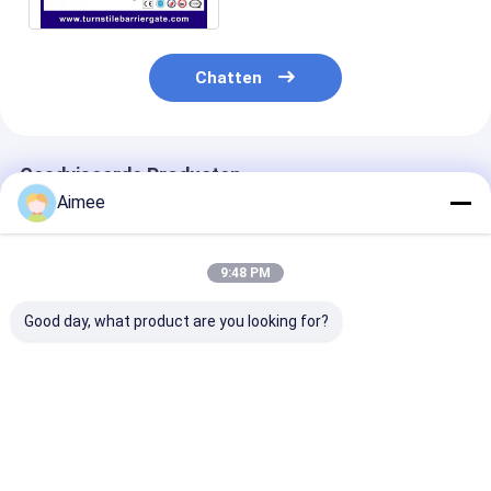
Sliding Gate Motor
parkeerplaats slot
Chatten
Geadviseerde Producten
Aimee
9:48 PM
Good day, what product are you looking for?
Indoor Swimming
Het
Volledige Turn
Pool Full Height
Toegangsbeheerturnstile
van het
Turnstile pedestrian
van het
HoogteToegan
security gates
tentoonstellingsroestvrije
staal Poort
Beste prijs
Beste prijs
Beste pri
Standaardrs485