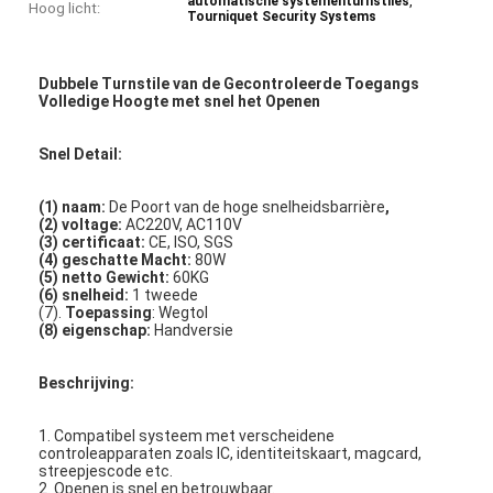
,
automatische systementurnstiles
Hoog licht:
Tourniquet Security Systems
Dubbele Turnstile van de Gecontroleerde Toegangs
Volledige Hoogte met snel het Openen
Snel Detail:
(1) naam:
De Poort van de hoge snelheidsbarrière
,
(2) voltage:
AC220V, AC110V
(3) certificaat:
CE, ISO, SGS
(4) geschatte Macht:
80W
(5) netto Gewicht:
60KG
(6) snelheid:
1 tweede
(7).
Toepassing
: Wegtol
(8) eigenschap:
Handversie
Beschrijving:
1. Compatibel systeem met verscheidene
controleapparaten zoals IC, identiteitskaart, magcard,
streepjescode etc.
2. Openen is snel en betrouwbaar.