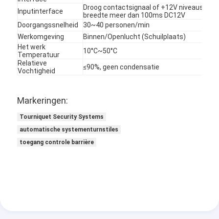
Droog contactsignaal of +12V niveausignaa
Over ons
Inputinterface
breedte meer dan 100ms DC12V
Doorgangssnelheid
30~40 personen/min
Fabriekstocht
Werkomgeving
Binnen/Openlucht (Schuilplaats)
Het werk
10°C~50°C
Kwaliteitscontrole
Temperatuur
Relatieve
≤90%, geen condensatie
Vochtigheid
Nieuws
Gevallen
Markeringen:
Ga Nu Praten.
Tourniquet Security Systems
automatische systementurnstiles
toegang controle barrière
tourniquet barrière poort
Parkeren Barrier Gate
Automatische slagboom