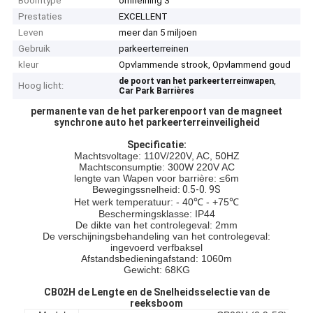
Boomtype
omheining 3
Prestaties
EXCELLENT
Leven
meer dan 5 miljoen
Gebruik
parkeerterreinen
kleur
Opvlammende strook, Opvlammend goud
,
de poort van het parkeerterreinwapen
Hoog licht:
Car Park Barrières
permanente van de het parkerenpoort van de magneet
synchrone auto het parkeerterreinveiligheid
Specificatie:
Machtsvoltage: 110V/220V, AC, 50HZ
Machtsconsumptie: 300W 220V AC
lengte van Wapen voor barrière: ≤6m
Bewegingssnelheid:
0.5-0. 9S
Het werk temperatuur: - 40℃ - +75℃
Beschermingsklasse: IP44
De dikte van het controlegeval: 2mm
De verschijningsbehandeling van het controlegeval:
ingevoerd verfbaksel
Afstandsbedieningafstand: 1060m
Gewicht: 68KG
CB02H de Lengte en de Snelheidsselectie van de
reeksboom