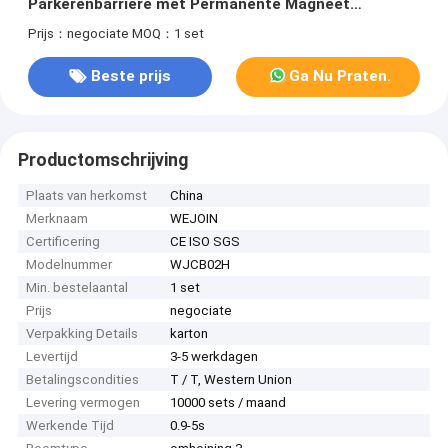
Parkerenbarrière met Permanente Magneet
Synchrone Motor
Prijs：negociate
MOQ：1 set
Beste prijs
Ga Nu Praten.
Productomschrijving
Plaats van herkomst
China
Merknaam
WEJOIN
Certificering
CE ISO SGS
Modelnummer
WJCB02H
Min. bestelaantal
1 set
Prijs
negociate
Verpakking Details
karton
Levertijd
3-5 werkdagen
Betalingscondities
T / T, Western Union
Levering vermogen
10000 sets / maand
Werkende Tijd
0.9-5s