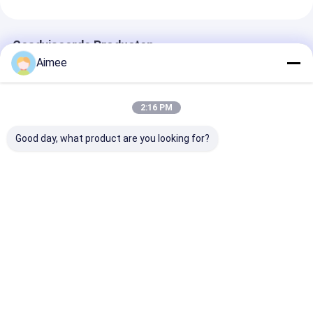
Geadviseerde Producten
Aimee
2:16 PM
Good day, what product are you looking for?
405*335*1050MM
Van het de
10 miljoen
Automatische
Barrièresysteem
bedrijfstijden
toegangscontrole
DC310V van het
Commerciële 
voor
afstandsbediening
barrière poort
barrierepoortoperatoren
Automatische
Voertuig barri
Beste prijs
Beste prijs
Beste pri
Parkeerterrein Hoge
poorten met h
de Controleprecisie
boom
Thuis
Ongeveer
Contacteer
Desktop
ons
ons
Site
Sitemap
Privacybeleid