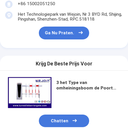
Sliding Gate Motor
+86 15002051250
Het Technologiepark van Wejoin, Nr 3 BYD Rd, Shijing,
parkeerplaats slot
Pingshan, Shenzhen-Stad, RPC.518118
Ga Nu Praten.
Krijg De Beste Prijs Voor
3 het Type van
omheiningsboom de Poort
van de Parkerenbarrière met
Permanente Magneet
Synchrone Motor
Chatten