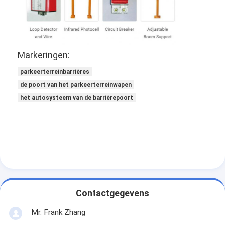
Tolpoortbarrière
Boom barrière Gate
de poort van de parkeerterreinbarrière
Markeringen:
parkeerterreinbarrières
Statief tourniquet Gate
de poort van het parkeerterreinwapen
Advertentiebelemmering
het autosysteem van de barrièrepoort
De Poort van de de niet-lentebarrière
Toegangsbeheerturnstile Poort
Klep barrière Gate
Swing barrière Gate
Contactgegevens
Full Height tourniquet
Mr. Frank Zhang