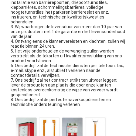
installatie van barrièrepoorten, driepootturnstiles,
Over ons
klepbarrières, schommelingsbarrières, volledige
hoogteturnstiles, het parkeren barrièreslot en enz.
instrueren, en technische en kwaliteitskwesties
Fabriekstocht
behandelen.
3. Wij waarborgen de levensduur van meer dan 10 jaar van
onze producten met 1 de garantie en het levensonderhoud
Kwaliteitscontrole
van de jaar.
4. Ontvang eens de klantenvereisten en klachten, zullen wij
Nieuws
reactie binnen 24 uren.
5. Het vrije onderhoud en de vervanging zullen worden
verstrekt als de tekorten uit kwaliteitsmislukking van ons
Gevallen
product voortvloeien.
6. Ons bedrijf zal de technische diensten per telefoon, fax,
e-mail, skype enz., alstublieft verlenen naar de
Ga Nu Praten.
contactdetails verwijzen.
7. Ons bedrijf zal het contract strikt ten uitvoer leggen;
lever de producten aan plaats die door onze klanten
kostenloos overeenkomstig de wijze van vervoer wordt
gespecificeerd.
tourniquet barrière poort
8. Ons bedrijf zal de perfecte naverkoopdiensten en
technische ondersteuning verlenen.
Parkeren Barrier Gate
Automatische slagboom