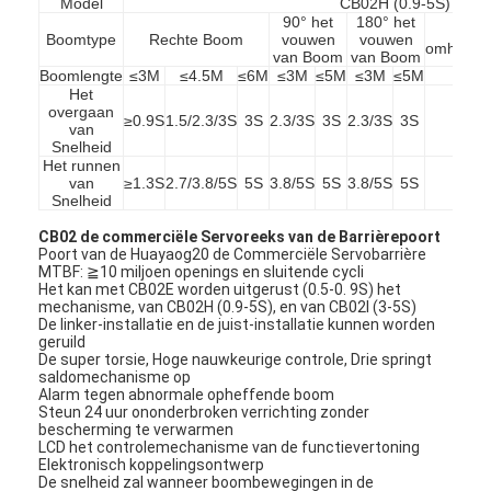
Model
CB02H (0.9-5S)
90° het
180° het
2
Boomtype
Rechte Boom
vouwen
vouwen
omheini
van Boom
van Boom
Boomlengte
≤3M
≤4.5M
≤6M
≤3M
≤5M
≤3M
≤5M
≤4.
Het
overgaan
≥0.9S
1.5/2.3/3S
3S
2.3/3S
3S
2.3/3S
3S
3
van
Snelheid
Het runnen
van
≥1.3S
2.7/3.8/5S
5S
3.8/5S
5S
3.8/5S
5S
5
Snelheid
CB02 de commerciële Servoreeks van de Barrièrepoort
Poort van de Huayaog20 de Commerciële Servobarrière
MTBF: ≧10 miljoen openings en sluitende cycli
Het kan met CB02E worden uitgerust (0.5-0. 9S) het
mechanisme, van CB02H (0.9-5S), en van CB02I (3-5S)
De linker-installatie en de juist-installatie kunnen worden
geruild
De super torsie, Hoge nauwkeurige controle, Drie springt
saldomechanisme op
Alarm tegen abnormale opheffende boom
Steun 24 uur ononderbroken verrichting zonder
bescherming te verwarmen
LCD het controlemechanisme van de functievertoning
Elektronisch koppelingsontwerp
De snelheid zal wanneer boombewegingen in de