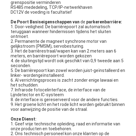
grenspositie verminderen
RS485 mededeling, TCP/IP-netwerkhaven
DC12V de voeding is facultatief
De Poort Basiseigenschappen van
de
parkerenbarrière:
1. Door-veiligheid. De barrièrepoort zal automatisch
teruggaan wanneer hindernissen tijdens het sluiten
ontmoet.
2. Permanente de magneet synchrone motor van
gelijkstroom (PMSM), servobesturing.
3. Het de barrièrestraal/wapen kan van 2 meters aan 6
meters, en barrièrepoort worden gekozen
4. de sluitingstijd wordt ook geschikt van 0,9 tweede aan 5
seconden.
5. De barrièrepoort kan zowel worden juist-geïnstalleerd en
linker- wordengeïnstalleerd.
6. Al verrichtingsproces is zacht zonder enige lawaai en
het schudden.
7. Infrarode fotocelinterface, de interface van de
Lijndetector en IC-systeem
8. de interface is gereserveerd voor de andere functies.
Thuis
9. Het groene licht en het rode licht worden gebruikt binnen
voor aanwijzing de positie van de straal.
Producten
Onze Dienst:
1. Geef vrije technische opleiding, raad en informatie van
Video's
onze producten en toebehoren.
2. Ons technisch personeel kon onze klanten op de