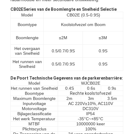
CB02ESeries van de Boomlengte en Snelheid Selectie
Model
CB02E (0.5-0.9S)
Boomtype
Koolstofvezel om Boom
Boomlengte
≤2M
≤3M
Het overgaan
0.5/0.7/0.9S
0.9S
van Snelheid
Het runnen van
0.5/0.7/0.9S
0.9S
Snelheid
De Poort Technische Gegevens van de parkerenbarrière:
Model
WJCB02E
Het runnen van Snelheid
0.4S
0.6s
0.9s
Boomtype
Rechte koolstofvezel
Maximum Boomlengte
2m
3m
3.5m
Thuis
Inputvoltage
AC 220V±10%, AC110V
Motorvoltage
DC310V
Producten
Bijlageclassificatie
IP54
Het werk Temperatuur
-35°C~+85°C
MTBF
10000000 keer
Video's
Plichtscyclus
100%
De Toepassing van de
24 uren ononderbroken