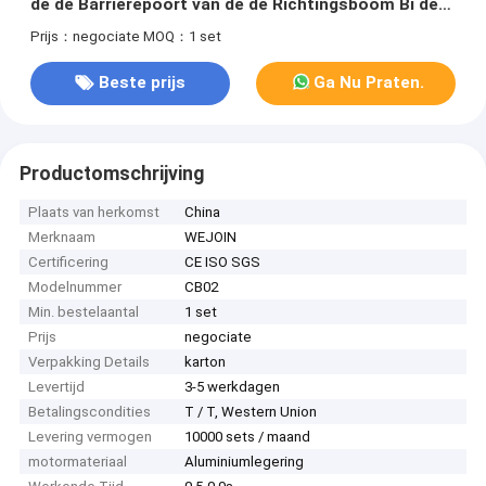
de de Barrièrepoort van de de Richtingsboom Bi de
Houdersontwerp
Prijs：negociate
MOQ：1 set
Beste prijs
Ga Nu Praten.
Productomschrijving
Plaats van herkomst
China
Merknaam
WEJOIN
Certificering
CE ISO SGS
Modelnummer
CB02
Min. bestelaantal
1 set
Prijs
negociate
Verpakking Details
karton
Levertijd
3-5 werkdagen
Betalingscondities
T / T, Western Union
Levering vermogen
10000 sets / maand
motormateriaal
Aluminiumlegering