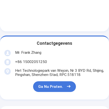
Tolpoortbarrière
Boom barrière Gate
de poort van de parkeerterreinbarrière
Statief tourniquet Gate
Contactgegevens
Advertentiebelemmering
Mr. Frank Zhang
De Poort van de de niet-lentebarrière
+86 15002051250
Toegangsbeheerturnstile Poort
Het Technologiepark van Wejoin, Nr 3 BYD Rd, Shijing,
Pingshan, Shenzhen-Stad, RPC.518118
Klep barrière Gate
Ga Nu Praten.
Swing barrière Gate
Full Height tourniquet