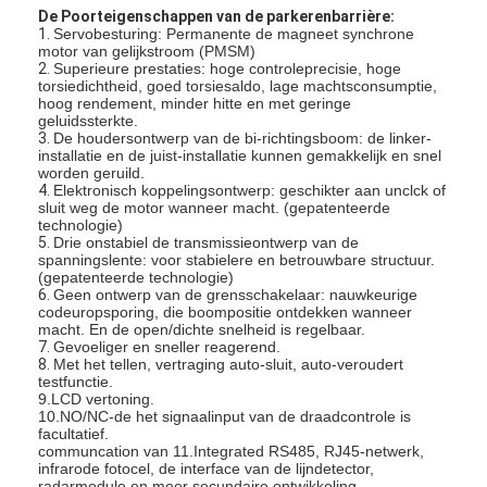
De Poorteigenschappen van de parkerenbarrière:
1.
Servobesturing:
Permanente de magneet synchrone
motor van gelijkstroom (PMSM)
2.
Superieure prestaties: hoge controleprecisie, hoge
torsiedichtheid, goed torsiesaldo, lage machtsconsumptie,
hoog rendement, minder hitte en met geringe
geluidssterkte.
3.
De houdersontwerp van de bi-richtingsboom: de linker-
installatie en de juist-installatie kunnen gemakkelijk en snel
worden geruild.
4.
Elektronisch koppelingsontwerp: geschikter aan unclck of
sluit weg de motor wanneer macht. (gepatenteerde
technologie)
5.
Drie onstabiel de transmissieontwerp van de
spanningslente: voor stabielere en betrouwbare structuur.
(gepatenteerde technologie)
6.
Geen ontwerp van de grensschakelaar: nauwkeurige
codeuropsporing, die boompositie ontdekken wanneer
macht. En de open/dichte snelheid is regelbaar.
7.
Gevoeliger en sneller reagerend.
8.
Met het tellen, vertraging auto-sluit, auto-veroudert
testfunctie.
9.LCD vertoning.
10.NO/NC-de het signaalinput van de draadcontrole is
facultatief.
communcation van 11.Integrated RS485, RJ45-netwerk,
infrarode fotocel, de interface van de lijndetector,
radarmodule en meer secundaire ontwikkeling.