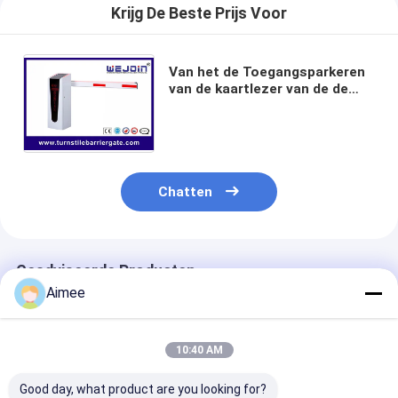
Sliding Gate Motor
Krijg De Beste Prijs Voor
parkeerplaats slot
Van het de Toegangsparkeren
van de kaartlezer van de de
Barrièrepoort van de de
Richtingsboom Bi de
Houdersontwerp
Chatten
Geadviseerde Producten
Aimee
10:40 AM
Good day, what product are you looking for?