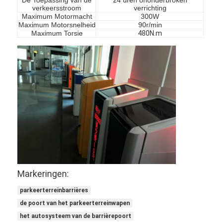
verkeersstroom
verrichting
Over ons
Maximum Motormacht
300W
Maximum Motorsnelheid
90r/min
Fabriekstocht
Maximum Torsie
480N.m
Kwaliteitscontrole
Nieuws
Gevallen
Ga Nu Praten.
tourniquet barrière poort
Markeringen:
Parkeren Barrier Gate
parkeerterreinbarrières
de poort van het parkeerterreinwapen
Automatische slagboom
het autosysteem van de barrièrepoort