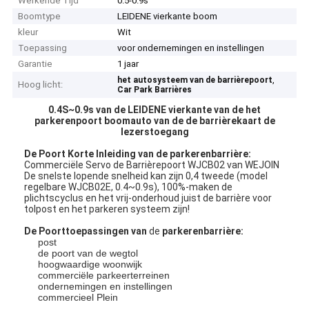
Werkende Tijd
0.5-0.9s
Boomtype
LEIDENE vierkante boom
kleur
Wit
Toepassing
voor ondernemingen en instellingen
Garantie
1 jaar
,
het autosysteem van de barrièrepoort
Hoog licht:
Car Park Barrières
0.4S~0.9s van de LEIDENE vierkante van de het
parkerenpoort boomauto van de de barrièrekaart de
lezerstoegang
De Poort Korte Inleiding van de parkerenbarrière:
Commerciële Servo de Barrièrepoort WJCB02 van WEJOIN
De snelste lopende snelheid kan zijn 0,4 tweede (model
regelbare WJCB02E, 0.4~0.9s), 100%-maken de
plichtscyclus en het vrij-onderhoud juist de barrière voor
tolpost en het parkeren systeem zijn!
De Poorttoepassingen van
de
parkerenbarrière:
post
de poort van de wegtol
hoogwaardige woonwijk
commerciële parkeerterreinen
ondernemingen en instellingen
commercieel Plein