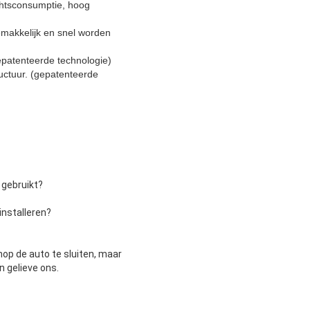
chtsconsumptie, hoog
gemakkelijk en snel worden
epatenteerde technologie)
uctuur. (gepatenteerde
 gebruikt?
installeren?
nop de auto te sluiten, maar
n gelieve ons.