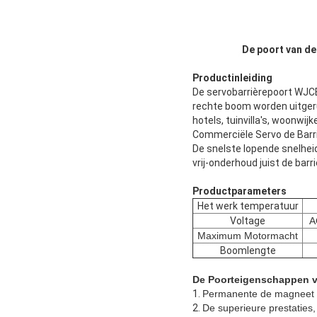
De poort van de
Productinleiding
De servobarrièrepoort WJCB
rechte boom worden uitgeru
hotels, tuinvilla's, woonwi
Commerciële Servo de Bar
De snelste lopende snelhei
vrij-onderhoud juist de barr
Productparameters
Het werk temperatuur
Voltage
A
Maximum Motormacht
Boomlengte
De Poorteigenschappen va
1.
Permanente de magneet s
2.
De superieure prestaties