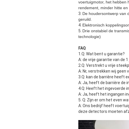
voertuigmotor, het hebben h
rendement, minder hitte en 
3.
De houdersontwerp van de 
geruild.
4.
Elektronisch koppelingso
5.
Drie onstabiel de transm
technologie)
FAQ
1.Q: Wat bent u garantie?
A: de vrije garantie van de 1 
2.Q: Verstrekt u vrije stee
A: Nr, verstrekken wij geen
3.Q: kan de barrière heeft 
A: Ja, heeft de barrière de 
4.Q: Heeft het ingevoerde 
A: Ja, heeft het ingangen i
5: Q: Zijn er om het even wa
A: Ons bedrijf heeft voertu
deze detectors moeten afzon