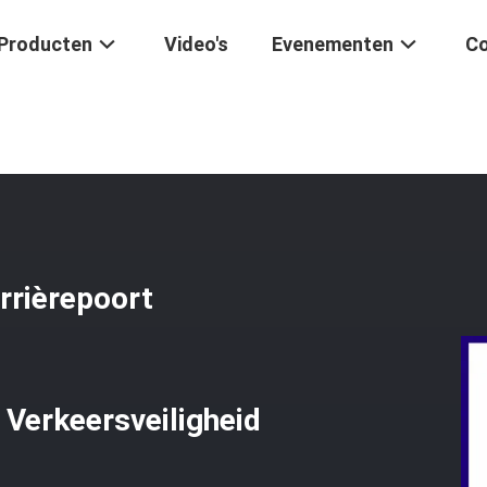
Producten
Video's
Evenementen
Co
ENE Rechte De Barrièrepoort Wapeningang, Het Parkeren Toegangsbehe
rrièrepoort
Verkeersveiligheid