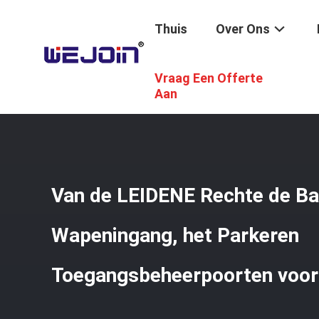
Thuis
Over Ons
Vraag Een Offerte
Thuis
/
Producten
/
Parkeren Barrier Gate
/
Van De LEID
Aan
Van de LEIDENE Rechte de Ba
Wapeningang, het Parkeren
Toegangsbeheerpoorten voor 