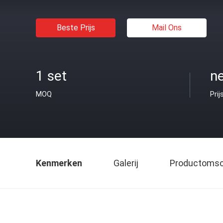
Beste Prijs
Mail Ons
1 set
n
MOQ
Prij
Kenmerken
Galerij
Productomsch