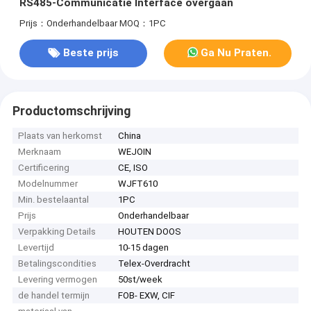
RS485-Communicatie Interface overgaan
Prijs：Onderhandelbaar
MOQ：1PC
Beste prijs
Ga Nu Praten.
Productomschrijving
Plaats van herkomst
China
Merknaam
WEJOIN
Certificering
CE, ISO
Modelnummer
WJFT610
Min. bestelaantal
1PC
Prijs
Onderhandelbaar
Verpakking Details
HOUTEN DOOS
Levertijd
10-15 dagen
Betalingscondities
Telex-Overdracht
Levering vermogen
50st/week
de handel termijn
FOB- EXW, CIF