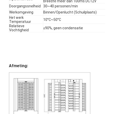
breedte meer dan 100ms DC12V
Over ons
Doorgangssnelheid
30~40 personen/min
Werkomgeving
Binnen/Openlucht (Schuilplaats)
Fabriekstocht
Het werk
10°C~50°C
Temperatuur
Relatieve
Kwaliteitscontrole
≤90%, geen condensatie
Vochtigheid
Nieuws
Gevallen
Ga Nu Praten.
Afmeting:
tourniquet barrière poort
Parkeren Barrier Gate
Automatische slagboom