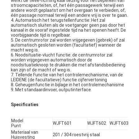
werkt de twee-richting kaartlezing voor het beperken van
stroomcapaciteiten, of, het één passagewerk terwijl een
andere wordt geplaatst om het overgaan te verbieden, of,
één passage normaal terwijl een andere vrij is over te gaan.
4. Automatisch het terugstellenfunctie: Het zal
automatisch sluiten als de voetganger geen pas door het
kanaal in de vooraf ingestelde tijd na het openen heeft. De
voorbijgaande tijd is regelbaar.
5. De centrumrotor zal worden vrijgegeven (gebrek) of zal
automatisch gesloten worden (facultatief) wanneer de
macht weg is.
6. Noodsituatie-vlucht functie: de centrumrotor zal
worden vrijgegeven automatisch door de
noodsituatieknoop te drukken die met afstandsbediening
kan zijn of de macht of weg is.
7. Tellende Functie van het controlemechanisme, van de
LEIDENE (de facultatieve) functie cijfervertoning
8. Geheugenfunctie in bijlage in het controlemechanisme
9. Met standaardinvoer, outputinterface
Specificaties
Model
WJFT601
WJFT602
WJFT603
WJ
Punt
Materiaal van
201 / 304 roestvrij staal
Huisvesting