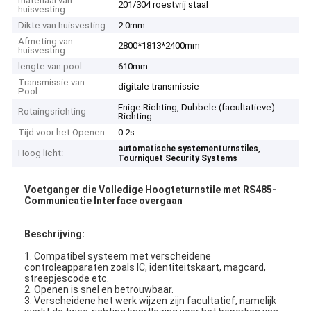
materiaal van
201/304 roestvrij staal
huisvesting
Dikte van huisvesting
2.0mm
Afmeting van
2800*1813*2400mm
huisvesting
lengte van pool
610mm
Transmissie van
digitale transmissie
Pool
Enige Richting, Dubbele (facultatieve)
Rotaingsrichting
Richting
Tijd voor het Openen
0.2s
,
automatische systementurnstiles
Hoog licht:
Tourniquet Security Systems
Voetganger die Volledige Hoogteturnstile met RS485-
Communicatie Interface overgaan
Beschrijving:
1. Compatibel systeem met verscheidene
controleapparaten zoals IC, identiteitskaart, magcard,
streepjescode etc.
2. Openen is snel en betrouwbaar.
3. Verscheidene het werk wijzen zijn facultatief, namelijk