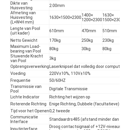
Dikte van
2.00mm
Huisvesting
Afmeting van
1400×
1630×
28
Huisvesting
1630×1500×2300
1200×2300
1500×2300
18
(L×W×H mm)
Lengte van Pool
610mm
470mm
510mm
61
(uit kader)
Netto Gewicht
170kg
250kg
230kg
65
Maximum Load-
80kg
30kg
80kg
80
bearing van Pool
Stuwende Kracht
3kg
van Pool
Opbrengsverwerking
Laserknipsel dat volledig door computer w
Voeding
220V±10%, 110V±10%
Frequentie
50/60HZ
Transmissie van
Digitale Transmissie
Pool
Thuis
Lichte Indicator
Richting het wijzen op
Roterende Richting
Enige Richting, Dubbele (facultatieve) Rich
Producten
Tijd voor het Openen
0,2 tweede
Communicatie
Standaardrs485 (afstand minder dan 1200
Interface
Video's
Droog contactsignaal of +12V-niveausignaa
Inputinterface