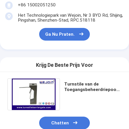
+86 15002051250
Over ons
Het Technologiepark van Wejoin, Nr 3 BYD Rd, Shijing,
Fabriekstocht
Pingshan, Shenzhen-Stad, RPC.518118
Kwaliteitscontrole
Ga Nu Praten.
Nieuws
Gevallen
Krijg De Beste Prijs Voor
Ga Nu Praten.
Turnstile van de
Toegangsbeheerdriepoot
tourniquet barrière poort
Volledig Automatisch
Roestvrij staal 304
Parkeren Barrier Gate
Automatische slagboom
Chatten