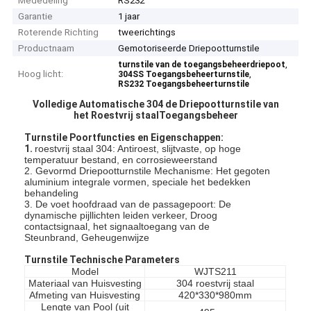
Mededeling
RS232
Garantie
1 jaar
Roterende Richting
tweerichtings
Productnaam
Gemotoriseerde Driepootturnstile
,
turnstile van de toegangsbeheerdriepoot
Hoog licht:
,
304SS Toegangsbeheerturnstile
RS232 Toegangsbeheerturnstile
Volledige Automatische 304 de Driepootturnstile van
het Roestvrij staalToegangsbeheer
Turnstile Poortfuncties en Eigenschappen:
1.
roestvrij staal 304: Antiroest, slijtvaste, op hoge
temperatuur bestand, en corrosieweerstand
2. Gevormd Driepootturnstile Mechanisme: Het gegoten
aluminium integrale vormen, speciale het bedekken
behandeling
3. De voet hoofdraad van de passagepoort: De
dynamische pijllichten leiden verkeer, Droog
contactsignaal, het signaaltoegang van de
Steunbrand, Geheugenwijze
Turnstile Technische Parameters
Model
WJTS211
Materiaal van Huisvesting
304 roestvrij staal
Afmeting van Huisvesting
420*330*980mm
Lengte van Pool (uit