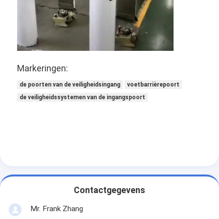
Markeringen:
de poorten van de veiligheidsingang
voetbarrièrepoort
de veiligheidssystemen van de ingangspoort
Thuis
Producten
Contactgegevens
Video's
Mr. Frank Zhang