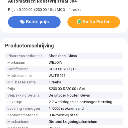
Automatisch Roestvrij staal 304
Prijs：$200.00-$230.00 / Set
MOQ：1 reeks
Beste prijs
Ga Nu Praten.
Productomschrijving
Plaats van herkomst
Shenzhen, China
Merknaam
WEJOIN
Certificering
SO 9001:2008, CE,
Modelnummer
WJTS211
Min. bestelaantal
1 reeks
Prijs
$200.00-$230.00 / Set
Verpakking Details
De uitvoer Houten Geval
Levertijd
2-7 werkdagen na ontvangen betaling
Levering vermogen
1, 0000 reeks/maand
Kabinetsmateriaal
304 roestvrij staal
Mechanisme
Gietend Legeringsaluminium