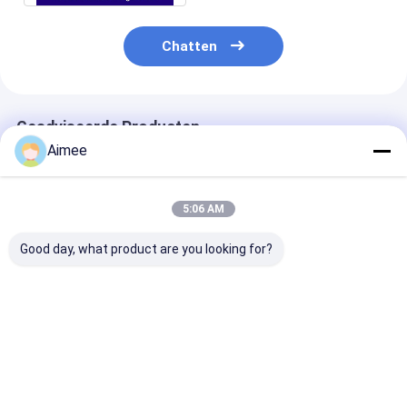
Tolpoortbarrière
Chatten
Boom barrière Gate
de poort van de parkeerterreinbarrière
Geadviseerde Producten
Statief tourniquet Gate
Aimee
Advertentiebelemmering
5:06 AM
De Poort van de de niet-lentebarrière
Good day, what product are you looking for?
Toegangsbeheerturnstile Poort
Klep barrière Gate
Turnstile van het
Rustvrijstalen
304 van roestv
verkeerslichten
driepoot draaistang
staal, met dri
Swing barrière Gate
Automatische
met een uitstekende
en draaistorin
Toegangsbeheer
draaiplaat voor
grote gebouwe
Poortauto Beneden
veilige toegang in
Beste prijs
Beste prijs
Beste pri
Full Height tourniquet
en Auto omhoog
restaurants en
hotels