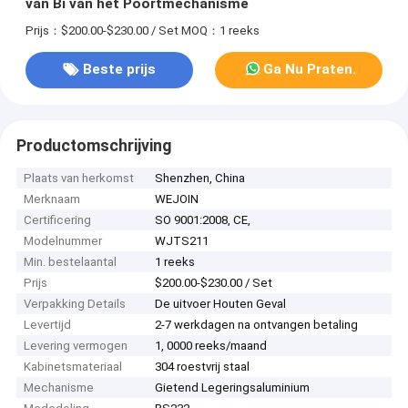
van Bi van het Poortmechanisme
Prijs：$200.00-$230.00 / Set
MOQ：1 reeks
Beste prijs
Ga Nu Praten.
Productomschrijving
Plaats van herkomst
Shenzhen, China
Merknaam
WEJOIN
Certificering
SO 9001:2008, CE,
Modelnummer
WJTS211
Min. bestelaantal
1 reeks
Prijs
$200.00-$230.00 / Set
Verpakking Details
De uitvoer Houten Geval
Levertijd
2-7 werkdagen na ontvangen betaling
Levering vermogen
1, 0000 reeks/maand
Kabinetsmateriaal
304 roestvrij staal
Mechanisme
Gietend Legeringsaluminium