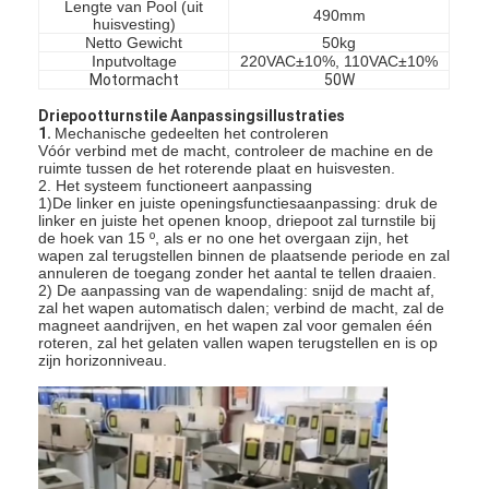
Lengte van Pool (uit
490mm
huisvesting)
Netto Gewicht
50kg
Inputvoltage
220VAC±10%, 110VAC±10%
Motormacht
50W
Driepootturnstile Aanpassingsillustraties
1.
Mechanische gedeelten het controleren
Vóór verbind met de macht, controleer de machine en de
ruimte tussen de het roterende plaat en huisvesten.
2. Het systeem functioneert aanpassing
1)De linker en juiste openingsfunctiesaanpassing: druk de
linker en juiste het openen knoop, driepoot zal turnstile bij
de hoek van 15 º, als er no one het overgaan zijn, het
wapen zal terugstellen binnen de plaatsende periode en zal
annuleren de toegang zonder het aantal te tellen draaien.
2) De aanpassing van de wapendaling: snijd de macht af,
zal het wapen automatisch dalen; verbind de macht, zal de
magneet aandrijven, en het wapen zal voor gemalen één
roteren, zal het gelaten vallen wapen terugstellen en is op
zijn horizonniveau.