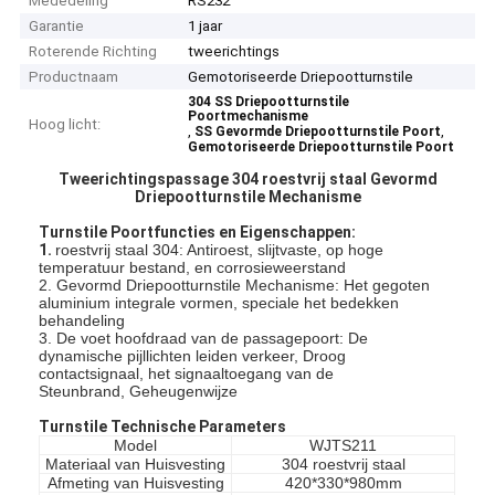
Mededeling
RS232
Garantie
1 jaar
Roterende Richting
tweerichtings
Productnaam
Gemotoriseerde Driepootturnstile
304 SS Driepootturnstile
Poortmechanisme
Hoog licht:
,
,
SS Gevormde Driepootturnstile Poort
Gemotoriseerde Driepootturnstile Poort
Tweerichtingspassage 304 roestvrij staal Gevormd
Driepootturnstile Mechanisme
Turnstile Poortfuncties en Eigenschappen:
1.
roestvrij staal 304: Antiroest, slijtvaste, op hoge
temperatuur bestand, en corrosieweerstand
2. Gevormd Driepootturnstile Mechanisme: Het gegoten
aluminium integrale vormen, speciale het bedekken
behandeling
3. De voet hoofdraad van de passagepoort: De
dynamische pijllichten leiden verkeer, Droog
contactsignaal, het signaaltoegang van de
Steunbrand, Geheugenwijze
Turnstile Technische Parameters
Model
WJTS211
Materiaal van Huisvesting
304 roestvrij staal
Afmeting van Huisvesting
420*330*980mm