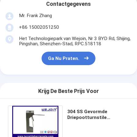
Contactgegevens
Over ons
Mr. Frank Zhang
Fabriekstocht
+86 15002051250
Kwaliteitscontrole
Het Technologiepark van Wejoin, Nr 3 BYD Rd, Shijing,
Pingshan, Shenzhen-Stad, RPC.518118
Nieuws
Ga Nu Praten.
Gevallen
Ga Nu Praten.
Krijg De Beste Prijs Voor
tourniquet barrière poort
304 SS Gevormde
Parkeren Barrier Gate
Driepootturnstile
Richtingpassage van Bi
Automatische slagboom
van het Poortmechanisme