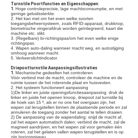
Turnstile Poortfuncties en Eigenschappen:
1.
Hoge controleprecisie, lage machtsconsumptie, en met
geringe geluidssterkte.
2. Het kan met om het even welke soorten
toegangsbeheersysteem, zoals RFID-apparaat, drukknop,
biometrische vingerafdruk worden geïntegreerd, kaart die
machine etc. slikt.
3. (Regelbare) bi-richtingspas/om het even welke enige
richtingspas.
4. Wapen auto-daling wanneer macht weg, en autostijging
omhoog wanneer macht.
5. Verkeerslichtindicator.
Driepootturnstile Aanpassingsillustraties
1.
Mechanische gedeelten het controleren
Vóór verbind met de macht, controleer de machine en de
ruimte tussen de het roterende plaat en huisvesten.
2. Het systeem functioneert aanpassing
1)De linker en juiste openingsfunctiesaanpassing: druk de
linker en juiste het openen knoop, driepoot zal turnstile bij
de hoek van 15 º, als er no one het overgaan zijn, het
wapen zal terugstellen binnen de plaatsende periode en zal
annuleren de toegang zonder het aantal te tellen draaien.
2) De aanpassing van de wapendaling: snijd de macht af,
zal het wapen automatisch dalen; verbind de macht, zal de
magneet aandrijven, en het wapen zal voor gemalen één
roteren, zal het gelaten vallen wapen terugstellen en is op
zijn horizonniveau.