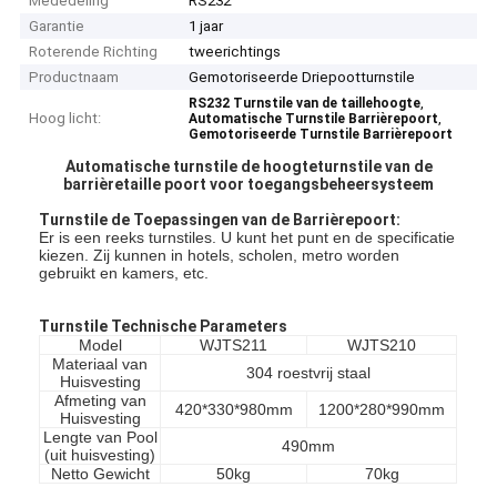
Mededeling
RS232
Garantie
1 jaar
Roterende Richting
tweerichtings
Productnaam
Gemotoriseerde Driepootturnstile
,
RS232 Turnstile van de taillehoogte
Hoog licht:
,
Automatische Turnstile Barrièrepoort
Gemotoriseerde Turnstile Barrièrepoort
Automatische turnstile de hoogteturnstile van de
barrièretaille poort voor toegangsbeheersysteem
Turnstile de Toepassingen van de Barrièrepoort:
Er is een reeks turnstiles. U kunt het punt en de specificatie
kiezen. Zij kunnen in hotels, scholen, metro worden
gebruikt en kamers, etc.
Turnstile Technische Parameters
Model
WJTS211
WJTS210
Materiaal van
304 roestvrij staal
Huisvesting
Afmeting van
420*330*980mm
1200*280*990mm
Huisvesting
Lengte van Pool
490mm
(uit huisvesting)
Netto Gewicht
50kg
70kg