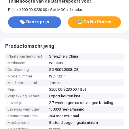
Taillehoogte van de Barrièrepoort voor
Toegangsbeheersysteem
Prijs：$200.00-$230.00 / Set
MOQ：1 reeks
Beste prijs
Ga Nu Praten.
Productomschrijving
Plaats van herkomst
ShenZhen, China
Merknaam
WEJOIN
Certificering
SO 9001:2008, CE,
Modelnummer
WJTS211
Min. bestelaantal
1 reeks
Prijs
$200.00-$230.00 / Set
Verpakking Details
Export houten kist
Levertijd
2-7 werkdagen na ontvangen betaling
Levering vermogen
1, 0000 reeks/maand
Kabinetsmateriaal
304 roestvrij staal
Mechanisme
Gietend Legeringsaluminium