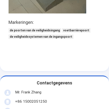
Over ons
Fabriekstocht
Markeringen:
Kwaliteitscontrole
de poorten van de veiligheidsingang
voetbarrièrepoort
Nieuws
de veiligheidssystemen van de ingangspoort
Gevallen
Ga Nu Praten.
tourniquet barrière poort
Contactgegevens
Parkeren Barrier Gate
Mr. Frank Zhang
Automatische slagboom
+86 15002051250