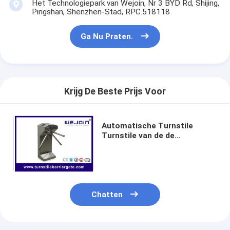
Het Technologiepark van Wejoin, Nr 3 BYD Rd, Shijing,
Tolpoortbarrière
Pingshan, Shenzhen-Stad, RPC.518118
Boom barrière Gate
Ga Nu Praten.
de poort van de parkeerterreinbarrière
Statief tourniquet Gate
Krijg De Beste Prijs Voor
Advertentiebelemmering
De Poort van de de niet-lentebarrière
Automatische Turnstile
Turnstile van de de
Toegangsbeheerturnstile Poort
Taillehoogte van de
Barrièrepoort voor
Toegangsbeheersysteem
Klep barrière Gate
Swing barrière Gate
Chatten
Full Height tourniquet