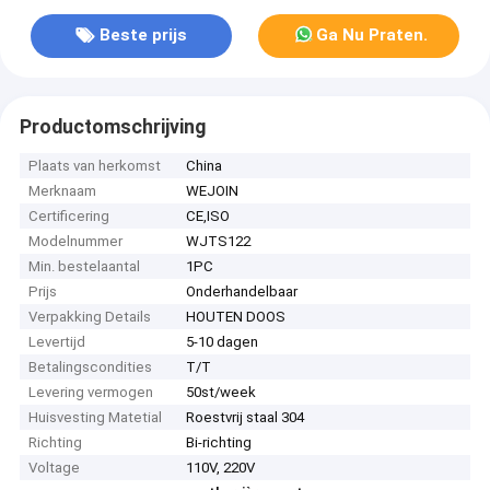
Beste prijs
Ga Nu Praten.
Productomschrijving
Plaats van herkomst
China
Merknaam
WEJOIN
Certificering
CE,ISO
Modelnummer
WJTS122
Min. bestelaantal
1PC
Prijs
Onderhandelbaar
Verpakking Details
HOUTEN DOOS
Levertijd
5-10 dagen
Betalingscondities
T/T
Levering vermogen
50st/week
Huisvesting Matetial
Roestvrij staal 304
Richting
Bi-richting
Voltage
110V, 220V