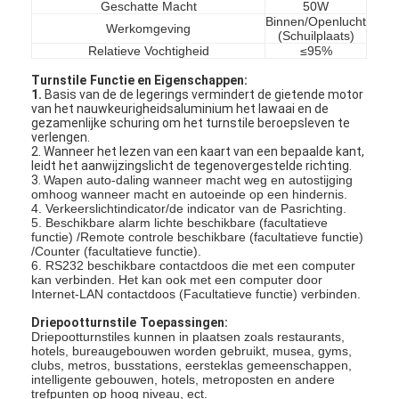
Geschatte Macht
50W
Binnen/Openlucht
Werkomgeving
(Schuilplaats)
Relatieve Vochtigheid
≤95%
Turnstile
Functie en Eigenschappen:
1.
Basis van de de legerings vermindert de gietende motor
van het nauwkeurigheidsaluminium het lawaai en de
gezamenlijke schuring om het turnstile beroepsleven te
verlengen.
2.
Wanneer het lezen van een kaart van een bepaalde kant, 
leidt het aanwijzingslicht de tegenovergestelde richting.
3. 
Wapen auto-daling wanneer macht weg en autostijging
omhoog wanneer macht en autoeinde op een hindernis.
4. Verkeerslichtindicator/de indicator van de Pasrichting.
5. Beschikbare alarm lichte beschikbare (facultatieve
functie) /Remote controle beschikbare (facultatieve functie)
/Counter (facultatieve functie).
6. RS232 beschikbare contactdoos die met een computer
kan verbinden. Het kan ook met een computer door
Internet-LAN contactdoos (Facultatieve functie) verbinden.
Driepootturnstile
Toepassingen:
Driepootturnstiles kunnen in plaatsen zoals restaurants,
hotels, bureaugebouwen worden gebruikt, musea, gyms,
clubs, metros, busstations, eersteklas gemeenschappen,
intelligente gebouwen, hotels, metroposten en andere
trefpunten op hoog niveau, ect.