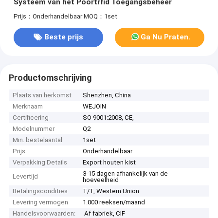
Systeem van het Poortrfid Toegangsbeheer
Prijs：Onderhandelbaar
MOQ：1set
Beste prijs
Ga Nu Praten.
Productomschrijving
Plaats van herkomst
Shenzhen, China
Merknaam
WEJOIN
Certificering
SO 9001:2008, CE,
Modelnummer
Q2
Min. bestelaantal
1set
Prijs
Onderhandelbaar
Verpakking Details
Export houten kist
3-15 dagen afhankelijk van de
Levertijd
hoeveelheid
Betalingscondities
T/T, Western Union
Levering vermogen
1.000 reeksen/maand
Handelsvoorwaarden:
Af fabriek, CIF