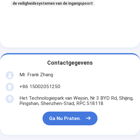
de veiligheidssystemen van de ingangspoort
Over ons
Fabriekstocht
Kwaliteitscontrole
Nieuws
Gevallen
Contactgegevens
Mr. Frank Zhang
Ga Nu Praten.
+86 15002051250
Het Technologiepark van Wejoin, Nr 3 BYD Rd, Shijing,
tourniquet barrière poort
Pingshan, Shenzhen-Stad, RPC.518118
Parkeren Barrier Gate
Ga Nu Praten.
Automatische slagboom