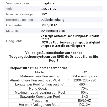
Vorm geven aan
Brug-type
Volt
220V /110V
Nominaal vermogen
50W
Roterende richting
Dubbele richting
Frequentie
50HZ/60HZ
Materiaal
304 roestvrij staal
Volledige Automatische Driepootturnstile
Poort
Hoog licht:
,
,
50W de Poorten van de driepootveiligheid
Driepootturnstile Barrièrepoort
Volledige Automatische van het het
Toegangsbeheersysteem van RFID de Driepootturnstile
Poort
Driepootturnstile Poort
specificaties:
Model
Q2
Materiaal van Huisvesting
304 roestvrij staal
Afmeting van Huisvesting (L×W×H mm)
1200×280×990
Lengte van Pool (uit huisvesting)
490mm
Netto Gewicht
70kg
Maximum Load-bearing van Pool
60kg
Stuwende Kracht van Pool
2KG
Frequentie
50/60HZ
Het werk Voltage van Motor
DC12V