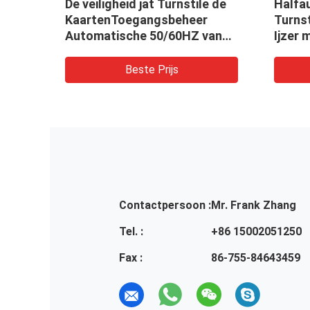
304 roestvrij staalturnstile
Turnst
Auto de Veiligheidsdriepoot
Toega
van de Barrièrepoort met
Autom
er
Dubbele Richting
voor 
wordt
Beste Prijs
Contactpersoon :
Mr. Frank Zhang
Tel. :
+86 15002051250
Fax :
86-755-84643459