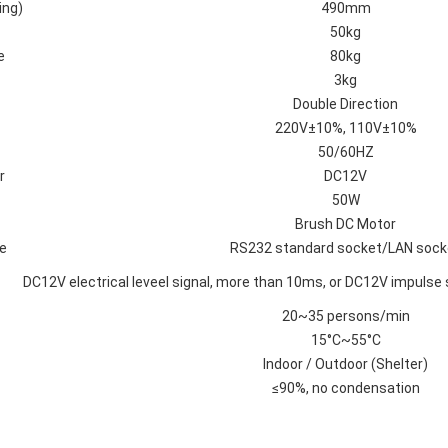
ing)
490mm
50kg
e
80kg
3kg
Double Direction
220V±10%, 110V±10%
50/60HZ
r
DC12V
50W
Brush DC Motor
e
RS232 standard socket/LAN sock
DC12V electrical leveel signal, more than 10ms, or DC12V impulse 
20~35 persons/min
15°C~55°C
Indoor / Outdoor (Shelter)
≤90%, no condensation