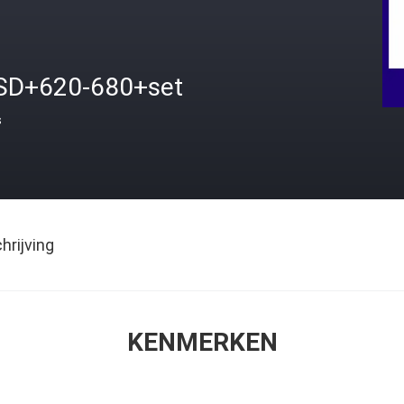
SD+620-680+set
s
rijving
KENMERKEN