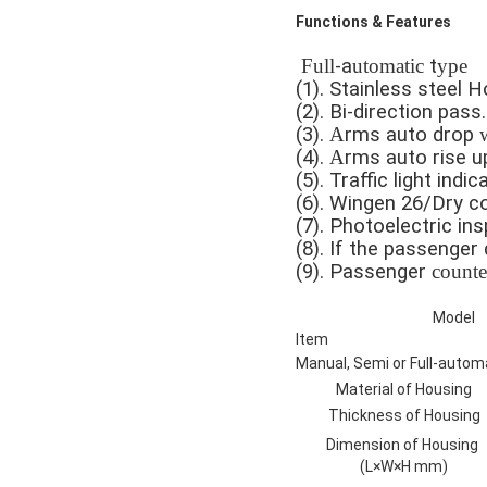
Functions & Features
Full
-a
utomatic
t
ype
(1). Stainless steel 
(2). Bi-direction pass
(3).
A
rms auto drop
w
(4).
A
rms auto rise u
(5). Traffic light indic
(6). Wingen 26/Dry c
(7). Photoelectric in
(8). If the passenger
(9). Passenger
counte
Model
Item
Manual, Semi or Full-autom
Material of Housing
Thickness of Housing
Dimension of Housing
(L×W×H mm)