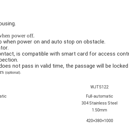
Housing.
.
hen power off.
p when power on and auto stop on obstacle.
ator.
ontact, is compatible with smart card for access cont
spection.
 does not pass in valid time, the passage will be locke
rs
(optional).
WJTS122
atic
Full-automatic
304 Stainless Steel
1.50mm
420×380×1000