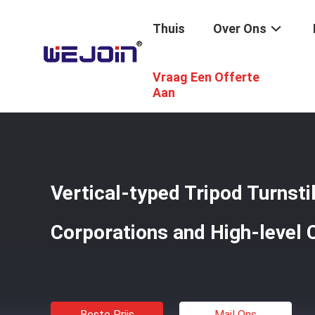
Thuis
Over Ons
Vraag Een Offerte
Thuis
/
Producten
/
Statief Tourniquet Gate
/
Vertical-
Aan
Vertical-typed Tripod Turnsti
Corporations and High-level
Beste Prijs
Mail Ons