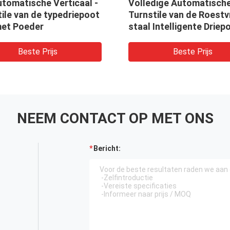
ile van de
Turnstile de de
ngsbeheer Volledige
Veiligheidssystemenka
atische die Driepoot
van de Ingangspoort jat
Busstation en Metro
Ingang/Uitgangs Zelfsl
 gebruikt
Beste Prijs
Beste Prijs
NEEM CONTACT OP MET ONS
Bericht: