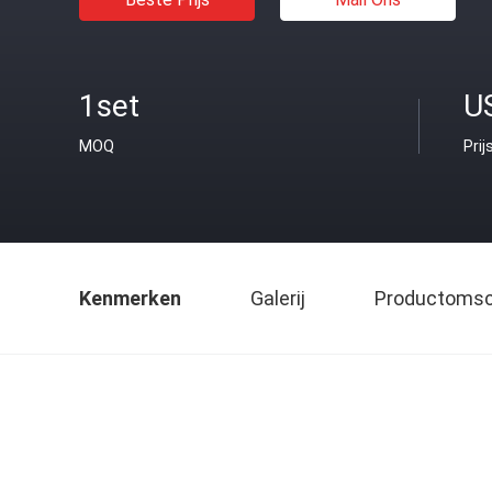
1set
U
MOQ
Prij
Kenmerken
Galerij
Productomsch