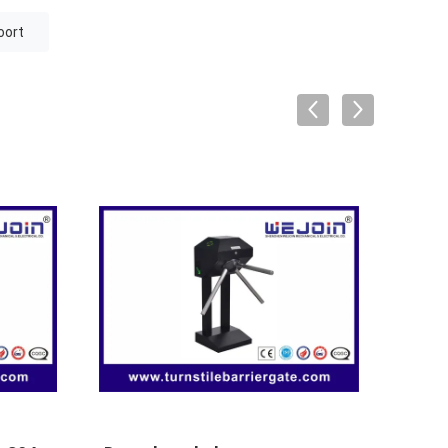
oort
VIDEO