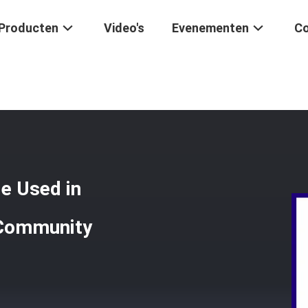
Producten
Video's
Evenementen
Co
Typed Tripod Turnstile Used In Corporations And High-Level Community
le Used in
 Community