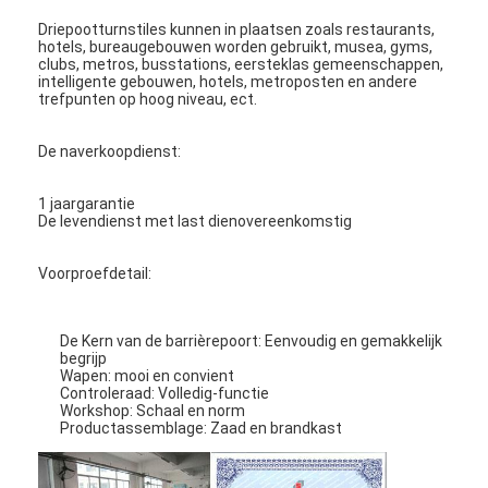
Tolpoortbarrière
Driepootturnstiles kunnen in plaatsen zoals restaurants,
hotels, bureaugebouwen worden gebruikt, musea, gyms,
Boom barrière Gate
clubs, metros, busstations, eersteklas gemeenschappen,
intelligente gebouwen, hotels, metroposten en andere
trefpunten op hoog niveau, ect.
de poort van de parkeerterreinbarrière
De naverkoopdienst:
Statief tourniquet Gate
1 jaargarantie
Advertentiebelemmering
De levendienst met last dienovereenkomstig
De Poort van de de niet-lentebarrière
Voorproefdetail:
Toegangsbeheerturnstile Poort
De Kern van de barrièrepoort: Eenvoudig en gemakkelijk
Klep barrière Gate
begrijp
Wapen: mooi en convient
Controleraad: Volledig-functie
Swing barrière Gate
Workshop: Schaal en norm
Productassemblage: Zaad en brandkast
Full Height tourniquet