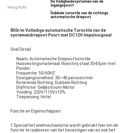
De Veiligheidssystemen van de
ingangspoort
Hoog licht:
,
Dubbele turnstile van de richtings
automatische driepoot
850r/m Volledige automatische Turnstile van de
systemendriepoot Poort met DC12V-Impulssignaal
Snel Detail:
Naam; Automatische Driepootturnstile
Huisvestingsmateriaal: Roestvrij staal 304/Ijzer met
Poeder
Frequentie: 50/60HZ
Doorgangssnelheid: 30~40 persoon/min
Roterende Richting: Dubbele Richting
Drijfmotor: Gelijkstroom-Motor
Voeding: 220V/110V±10%
Toepassing: Hotel
Functie en Eigenschappen:
1.Special het wielmechanisme wordt gebruikt hier om de
functie te realiseren van het bevestigen van en ook het