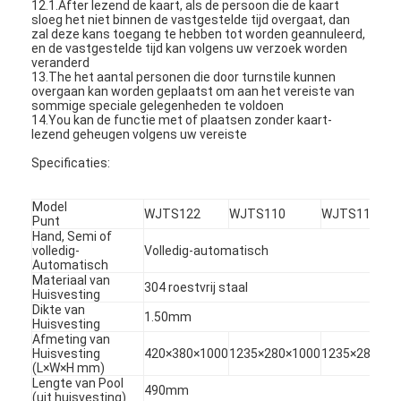
12.1.After lezend de kaart, als de persoon die de kaart
sloeg het niet binnen de vastgestelde tijd overgaat, dan
zal deze kans toegang te hebben tot worden geannuleerd,
en de vastgestelde tijd kan volgens uw verzoek worden
veranderd
13.The het aantal personen die door turnstile kunnen
overgaan kan worden geplaatst om aan het vereiste van
sommige speciale gelegenheden te voldoen
14.You kan de functie met of plaatsen zonder kaart-
lezend geheugen volgens uw vereiste
Specificaties:
Model
WJTS122
WJTS110
WJTS112
Punt
Hand, Semi of
volledig-
Volledig-automatisch
Automatisch
Materiaal van
304 roestvrij staal
Huisvesting
Thuis
Dikte van
1.50mm
Huisvesting
Producten
Afmeting van
Huisvesting
420×380×1000
1235×280×1000
1235×280×10
(L×W×H mm)
Video's
Lengte van Pool
490mm
(uit huisvesting)