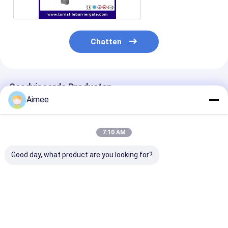
Chatten
Geadviseerde Producten
Aimee
7:10 AM
Good day, what product are you looking for?
Turnstile van het
Rustvrijstalen
304 van roestv
verkeerslichten
driepoot draaistang
staal, met dri
Automatische
met een uitstekende
en draaistorin
Toegangsbeheer
draaiplaat voor
grote gebouwe
Poortauto Beneden
veilige toegang in
Beste prijs
Beste prijs
Beste pri
en Auto omhoog
restaurants en