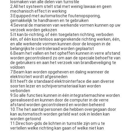
losmaken van alle delen van turnstile
2.All het systeem stelt stal met weinig lawaai en geen
mechanisch effect in werking
3.Equipped met automatische foutenopsporing,
gemakkelijk te handhaven en te gebruiken
4.Several de manieren van werkende vormen kunnen op uw
verzoek worden gekozen
5.It kan bi-richting, of één toegelaten richting, verboden
één, of één kostenloos aangerekende richting werken, één,
en alle werkende vormen kunnen door de knopen in de
belangrijkste controleraad worden geplaatst
6.Beam het vallen en het opheffen kunnen in verre afstand
worden gecontroleerd zo om aan de speciale behoefte van
de gebruikers en aan het verzoek van brandbeveiliging te
voldoen
7.Beam kan worden opgeheven en daling wanneer de
elektriciteit wordt afgesneden
8.It heeft de standaard elektrointerface die aan diverse
soorten lezer en schrijversmateriaal kan worden
verbonden
9.So alle functies kunnen in één integratiemachine worden
gerealiseerd en kunnen door de computer in de verre
afstand worden gecontroleerd en worden beheerd
10.The het aantal personen die hebben overgegaan door
kan automatisch worden geteld wat ook in leiden kan
worden getoond
11.Direction-gids de lichten in turnstile zijn om u te
vertellen welke richting kan gaan of welke niet kan