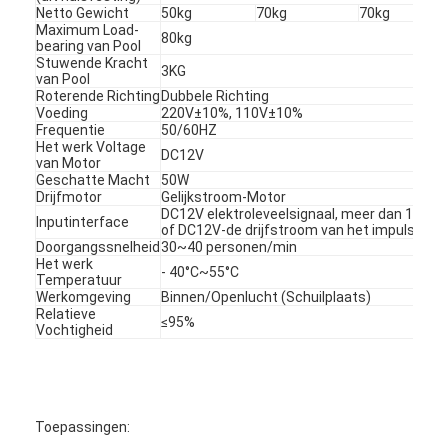
Netto Gewicht
50kg
70kg
70kg
Over ons
Maximum Load-
80kg
bearing van Pool
Fabriekstocht
Stuwende Kracht
3KG
van Pool
Roterende Richting
Dubbele Richting
Kwaliteitscontrole
Voeding
220V±10%, 110V±10%
Frequentie
50/60HZ
Het werk Voltage
Nieuws
DC12V
van Motor
Geschatte Macht
50W
Gevallen
Drijfmotor
Gelijkstroom-Motor
DC12V elektroleveelsignaal, meer dan 100ms
Inputinterface
of DC12V-de drijfstroom van het impulssign
Ga Nu Praten.
Doorgangssnelheid
30~40 personen/min
Het werk
- 40°C~55°C
Temperatuur
Werkomgeving
Binnen/Openlucht (Schuilplaats)
Relatieve
≤95%
tourniquet barrière poort
Vochtigheid
Parkeren Barrier Gate
Automatische slagboom
Toepassingen: