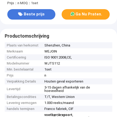
Prijs：n
MOQ：1set
Beste prijs
Ga Nu Praten.
Productomschrijving
Plaats van herkomst
Shenzhen, China
Merknaam
WEJOIN
Certificering
ISO 9001:2008,CE,
Modelnummer
WJTS112
Min. bestelaantal
1set
Prijs
n
Verpakking Details
Houten geval exporteren
3-15 dagen afhankelijk van de
Levertijd
hoeveelheid
Betalingscondities
T/T, Western Union
Levering vermogen
1.000 reeks/maand
handels termijnen
Franco fabriek, CIF
,
voetbarrièrepoort