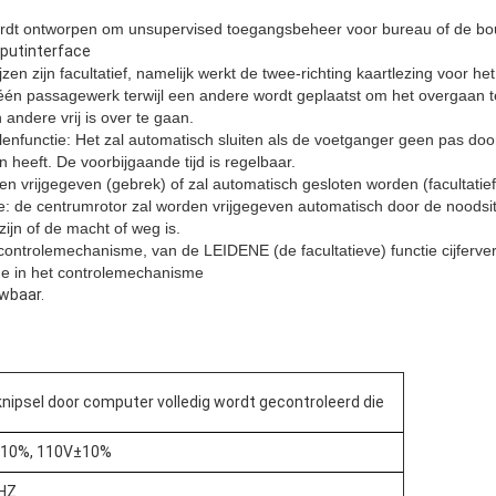
wordt ontworpen om unsupervised toegangsbeheer voor bureau of de bo
tputinterface
zen zijn facultatief, namelijk werkt de twee-richting kaartlezing voor h
 één passagewerk terwijl een andere wordt geplaatst om het overgaan t
andere vrij is over te gaan.
lenfunctie: Het zal automatisch sluiten als de voetganger geen pas doo
n heeft. De voorbijgaande tijd is regelbaar.
en vrijgegeven (gebrek) of zal automatisch gesloten worden (facultatie
ie: de centrumrotor zal worden vrijgegeven automatisch door de noodsi
ijn of de macht of weg is.
controlemechanisme, van de LEIDENE (de facultatieve) functie cijferve
age in het controlemechanisme
wbaar.
nipsel door computer volledig wordt gecontroleerd die
10%, 110V±10%
HZ