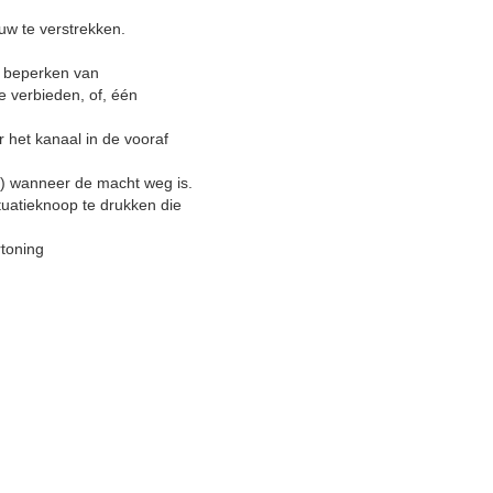
uw te verstrekken.
et beperken van
e verbieden, of, één
r het kanaal in de vooraf
f) wanneer de macht weg is.
tuatieknoop te drukken die
rtoning