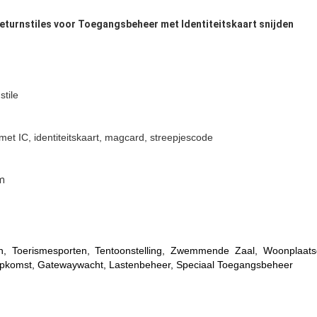
eturnstiles voor Toegangsbeheer met Identiteitskaart snijden
stile
et IC, identiteitskaart, magcard, streepjescode
m
en, Toerismesporten, Tentoonstelling, Zwemmende Zaal, Woonplaat
pkomst, Gatewaywacht, Lastenbeheer, Speciaal Toegangsbeheer