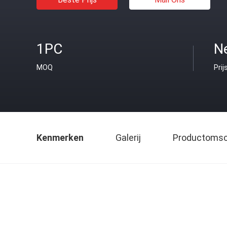
1PC
Ne
MOQ
Prij
Kenmerken
Galerij
Productomsch