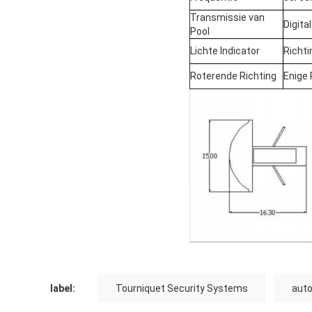
Transmissie van
Digita
Pool
Lichte Indicator
Richti
Roterende Richting
Enige 
label:
Tourniquet Security Systems
auto