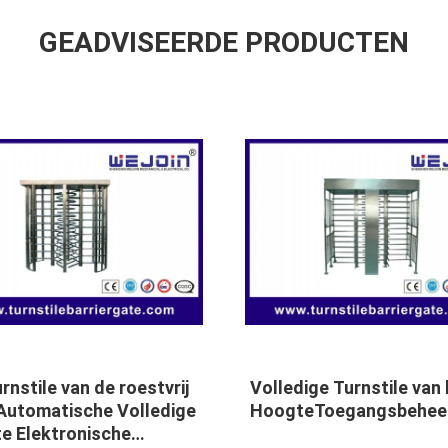
GEADVISEERDE PRODUCTEN
ssional security Access
Pedestrian Full Height
ol Turnstile Gate entry
Access Control Turnsti
ms with CE , ISO
Gate Digital Transmiss