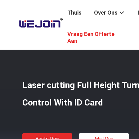
Thuis
Over Ons
Vraag Een Offerte
Thuis
/
Producten
/
Full Height Tourniquet
/
Laser Cuttin
Aan
Laser cutting Full Height Tur
Control With ID Card
Beste Prijs
Mail Ons