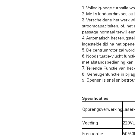
1.
Volledig-hoge turnstile 
2.
Met standaardinvoer, ou
3.
Verscheidene het werk wij
stroomcapaciteiten, of, het
passage normaal terwijl een 
4.
Automatisch het terugstel
ingestelde tijd na het opene
5.
De centrumrotor zal word
6.
Noodsituatie-vlucht funct
met afstandsbediening kan z
7.
Tellende Functie van het 
8. Geheugenfunctie in bijl
9.
Openen is snel en betrou
Specificaties
Opbrengsverwerking
Laserk
Voeding
220V±
Frequentie
50/60