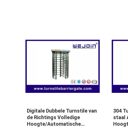
ll
Het Toegangsbeheerturnstile
Profe
ian
van het
Contr
tentoonstellingsroestvrije
syste