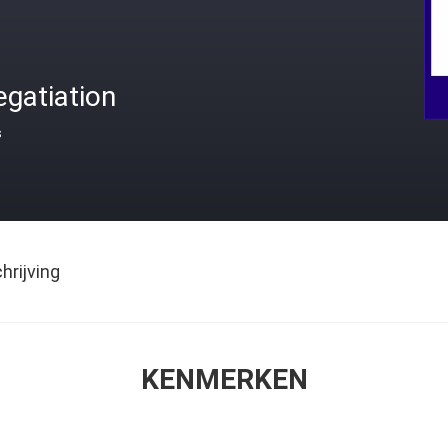
gatiation
s
rijving
KENMERKEN