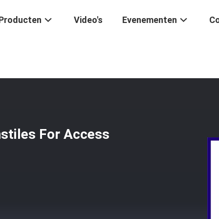
Producten
Video's
Evenementen
Co
g Full Height Turnstiles For Access Control With ID Card
nstiles For Access