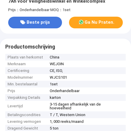
7Ah voor Veiligheidswinkel en Winkelcomplex
Prijs：Onderhandelbaar
MOQ：1set
Beste prijs
Ga Nu Praten.
Productomschrijving
Plaats van herkomst
China
Merknaam
WEJOIN
Certificering
CE, ISO,
Modelnummer
WJCS101
Min. bestelaantal
1set
Prijs
Onderhandelbaar
Verpakking Details
karton
3-15 dagen afhankelijk van de
Levertijd
hoeveelheid
Betalingscondities
T / T, Western Union
Levering vermogen
1, 000 reeks/maand
Dragend Gewicht
5 ton