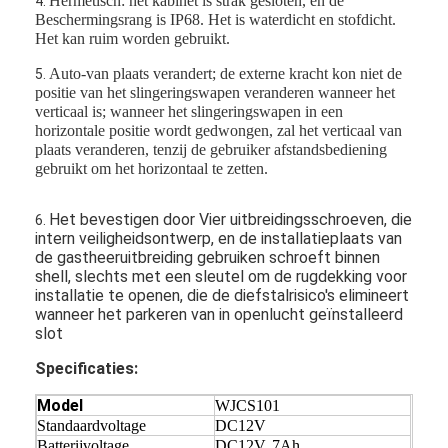
Hermetisch: het kabinet is strak gesloten, en de
4.
Beschermingsrang is IP68. Het is waterdicht en stofdicht.
Het kan ruim worden gebruikt.
Auto-van plaats verandert; de externe kracht kon niet de
5.
positie van het slingeringswapen veranderen wanneer het
verticaal is; wanneer het slingeringswapen in een
horizontale positie wordt gedwongen, zal het verticaal van
plaats veranderen, tenzij de gebruiker afstandsbediening
gebruikt om het horizontaal te zetten.
Het bevestigen door Vier
uitbreidings
schroeven, die
6.
intern veiligheids
ontwerp, en de installatieplaats van
de
gastheeruitbreiding
gebruiken schroeft
binnen
shell, slechts met een sleutel om
de rugdekking
voor
installatie te openen, die de diefstalrisico's
elimineert
wanneer het parkeren van in openlucht
geïnstalleerd
slot
Thuis
Specificaties:
Producten
Model
WJCS101
Video's
Standaardvoltage
DC12V
Batterijvoltage
DC12V, 7Ah