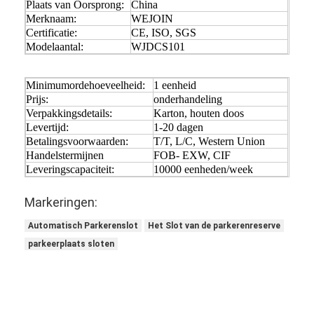
Plaats van Oorsprong:
China
Tolpoortbarrière
Merknaam:
WEJOIN
Certificatie:
CE, ISO, SGS
Boom barrière Gate
Modelaantal:
WJDCS101
de poort van de parkeerterreinbarrière
Minimumordehoeveelheid:
1 eenheid
Prijs:
onderhandeling
Statief tourniquet Gate
Verpakkingsdetails:
Karton, houten doos
Levertijd:
1-20 dagen
Advertentiebelemmering
Betalingsvoorwaarden:
T/T, L/C, Western Union
Handelstermijnen
FOB- EXW, CIF
De Poort van de de niet-lentebarrière
Leveringscapaciteit:
10000 eenheden/week
Toegangsbeheerturnstile Poort
Markeringen:
Klep barrière Gate
Automatisch Parkerenslot
Het Slot van de parkerenreserve
parkeerplaats sloten
Swing barrière Gate
Full Height tourniquet