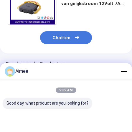
van gelijkstroom 12Volt 7Ah
voor Veiligheidswinkel en
Winkelcomplex
Chatten
Geadviseerde Producten
Aimee
9:39 AM
Good day, what product are you looking for?
IP68 Slot 15m van de
Van de het
Van de de
water Bestand
Slotmatrijs van de
Autoparkeerpl
Parkeerplaats de
afstandsbedieningparkeerplaats
van IP68 7Ah v