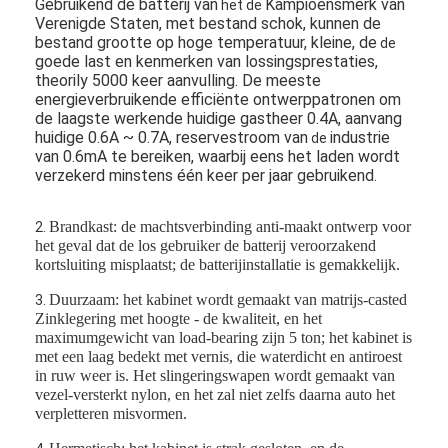
Gebruikend de batterij
van
Kampioens
merk
van
het de
Verenigde Staten,
met bestand
schok, kunnen
de
bestand grootte
op hoge temperatuur, kleine
, de
de
goede last en kenmerken
van lossingsprestaties
,
theorily
5000
keer aanvulling. De meeste
energieverbruikende efficiënte
ontwerppatronen
om
de
laagste werkende huidige
gastheer 0.4A
,
aanvang
huidige
0.6A ~
0.7A, reservestroom
van
industrie
de
van 0.6mA
te bereiken,
waarbij eens het laden
wordt
verzekerd minstens één keer per jaar gebruikend
.
Brandkast: de machtsverbinding anti-maakt ontwerp voor
2.
het geval dat de los gebruiker de batterij veroorzakend
kortsluiting misplaatst; de batterijinstallatie is gemakkelijk.
Duurzaam: het kabinet wordt gemaakt van matrijs-casted
3.
Zinklegering met hoogte - de kwaliteit, en het
maximumgewicht van load-bearing zijn 5 ton; het kabinet is
met een laag bedekt met vernis, die waterdicht en antiroest
in ruw weer is. Het slingeringswapen wordt gemaakt van
vezel-versterkt nylon, en het zal niet zelfs daarna auto het
verpletteren misvormen.