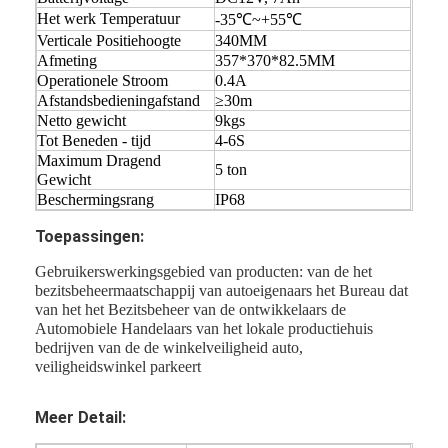
Het werk Temperatuur
Over ons
-35℃~+55℃
Verticale Positiehoogte
340MM
Afmeting
357*370*82.5MM
Fabriekstocht
Operationele Stroom
0.4A
Afstandsbedieningafstand
≥30m
Kwaliteitscontrole
Netto gewicht
9kgs
Tot Beneden - tijd
4-6S
Nieuws
Maximum Dragend
5 ton
Gewicht
Gevallen
Beschermingsrang
IP68
Toepassingen:
Ga Nu Praten.
Gebruikerswerkingsgebied van producten: van de het
bezitsbeheermaatschappij van autoeigenaars het Bureau dat
van het het Bezitsbeheer van de ontwikkelaars de
tourniquet barrière poort
Automobiele Handelaars van het lokale productiehuis
bedrijven van de de winkelveiligheid auto,
veiligheidswinkel parkeert
Parkeren Barrier Gate
Automatische slagboom
Meer Detail: