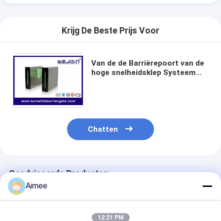
Tolpoortbarrière
Boom barrière Gate
Krijg De Beste Prijs Voor
de poort van de parkeerterreinbarrière
Van de de Barrièrepoort van de
Statief tourniquet Gate
hoge snelheidsklep Systeem
van de de Toegangs Intelligente
Servobesturing het
Advertentiebelemmering
Automatische
De Poort van de de niet-lentebarrière
Chatten
Toegangsbeheerturnstile Poort
Klep barrière Gate
Geadviseerde Producten
Swing barrière Gate
Aimee
Full Height tourniquet
12:21 PM