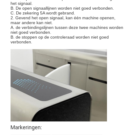
Gemaakt door plastic vorm,
het signaal.
normalisatie, en verbetering,
B. De open signaallijnen worden niet goed verbonden.
5
Vleugel
oppervlaktebehandelingstechniek, het
C. De zekering 5A wordt gebrand.
beste visuele effect van verlichting.
2. Gevend het open signaal, kan één machine openen,
maar andere kan niet.
A. de verbindingslijnen tussen deze twee machines worden
niet goed verbonden.
B. de stoppen op de controleraad worden niet goed
verbonden.
Thuis
Producten
Markeringen:
Video's