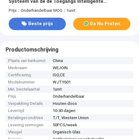
Systeem van de de Toegangs Intelligente
Servobesturing het Automatische
Prijs：Onderhandelbaar
MOQ：1unit
Beste prijs
Ga Nu Praten.
Productomschrijving
Plaats van herkomst
China
Merknaam
WEJOIN
Certificering
ISO,CE
Modelnummer
WJTY601
Min. bestelaantal
1unit
Prijs
Onderhandelbaar
Verpakking Details
Houten doos
Levertijd
10-30 dagen
Betalingscondities
T/T, Western Union
Levering vermogen
50PCS/week
Vleugel
Organisch Glas