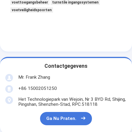
voettoegangsbeheer
turnstile ingangssystemen
Over ons
voetveiligheidspoorten
Fabriekstocht
Kwaliteitscontrole
Nieuws
Gevallen
Contactgegevens
Ga Nu Praten.
Mr. Frank Zhang
+86 15002051250
tourniquet barrière poort
Het Technologiepark van Wejoin, Nr 3 BYD Rd, Shijing,
Pingshan, Shenzhen-Stad, RPC.518118
Parkeren Barrier Gate
Ga Nu Praten.
Automatische slagboom