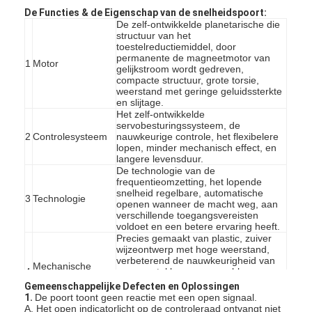
De Functies & de Eigenschap van de snelheidspoort:
De zelf-ontwikkelde planetarische die
structuur van het
toestelreductiemiddel, door
permanente de magneetmotor van
1
Motor
gelijkstroom wordt gedreven,
compacte structuur, grote torsie,
weerstand met geringe geluidssterkte
en slijtage.
Het zelf-ontwikkelde
servobesturingssysteem, de
2
Controlesysteem
nauwkeurige controle, het flexibelere
lopen, minder mechanisch effect, en
langere levensduur.
De technologie van de
frequentieomzetting, het lopende
snelheid regelbare, automatische
3
Technologie
openen wanneer de macht weg, aan
verschillende toegangsvereisten
voldoet en een betere ervaring heeft.
Precies gemaakt van plastic, zuiver
wijzeontwerp met hoge weerstand,
verbeterend de nauwkeurigheid van
Mechanische
4
vervangstukken en assemblage,
Transmissiedelen
compactere verrichting, kleiner
Gemeenschappelijke Defecten en Oplossingen
verrichtingshiaat, en langere
1.
De poort toont geen reactie met een open signaal.
levensduur.
A. Het open indicatorlicht op de controleraad ontvangt niet