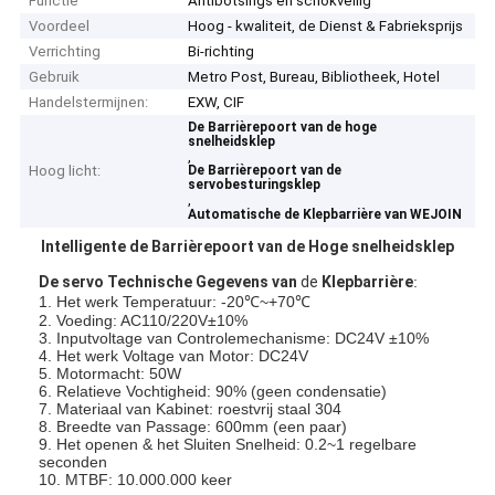
Functie
Antibotsings en schokveilig
Voordeel
Hoog - kwaliteit, de Dienst & Fabrieksprijs
Verrichting
Bi-richting
Gebruik
Metro Post, Bureau, Bibliotheek, Hotel
Handelstermijnen:
EXW, CIF
De Barrièrepoort van de hoge
snelheidsklep
,
Hoog licht:
De Barrièrepoort van de
servobesturingsklep
,
Automatische de Klepbarrière van WEJOIN
Intelligente de Barrièrepoort van de Hoge snelheidsklep
De servo Technische Gegevens van
de
Klepbarrière
:
1. Het werk Temperatuur: -20℃~+70℃
2. Voeding: AC110/220V±10%
3. Inputvoltage van Controlemechanisme: DC24V ±10%
4. Het werk Voltage van Motor: DC24V
5. Motormacht: 50W
6. Relatieve Vochtigheid: 90% (geen condensatie)
7. Materiaal van Kabinet: roestvrij staal 304
8. Breedte van Passage: 600mm (een paar)
9. Het openen & het Sluiten Snelheid: 0.2~1 regelbare
seconden
10. MTBF: 10.000.000 keer