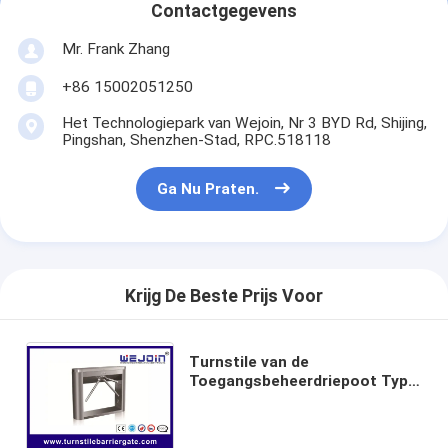
Contactgegevens
Mr. Frank Zhang
+86 15002051250
Het Technologiepark van Wejoin, Nr 3 BYD Rd, Shijing,
Pingshan, Shenzhen-Stad, RPC.518118
Ga Nu Praten.
Krijg De Beste Prijs Voor
Turnstile van de
Toegangsbeheerdriepoot Type
van de Veiligheidsdriepoot van
de Poort het Semi
Automatische Barrière