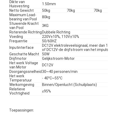
Dikte van
1.50mm
Over ons
Huisvesting
Netto Gewicht
50kg
70kg
70kg
Maximum Load-
Fabriekstocht
80kg
bearing van Pool
Stuwende Kracht
3KG
van Pool
Kwaliteitscontrole
Roterende Richting
Dubbele Richting
Voeding
220V±10%, 110V±10%
Nieuws
Frequentie
50/60HZ
DC12V elektroleveelsignaal, meer dan 100ms
Inputinterface
of DC12V-de drijfstroom van het impulssign
Gevallen
Geschatte Macht
50W
Drijfmotor
Gelijkstroom-Motor
Ga Nu Praten.
Het werk Voltage
DC12V
van Motor
Doorgangssnelheid
30~40 personen/min
Het werk
- 40°C~55°C
Temperatuur
Werkomgeving
Binnen/Openlucht (Schuilplaats)
tourniquet barrière poort
Relatieve
≤95%
Vochtigheid
Parkeren Barrier Gate
Automatische slagboom
Toepassingen: