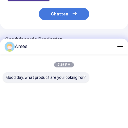
Chatten
Geadviseerde Producten
Aimee
7:46 PM
Good day, what product are you looking for?
Turnstile van het
Rustvrijstalen
304 van roestv
verkeerslichten
driepoot draaistang
staal, met dri
Automatische
met een uitstekende
en draaistorin
Toegangsbeheer
draaiplaat voor
grote gebouwe
Poortauto Beneden
veilige toegang in
Beste prijs
Beste prijs
Beste pri
en Auto omhoog
restaurants en
hotels