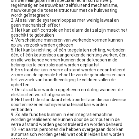
omwentelingspan met speciaal technisch ontwerp,
regelmatig en betrouwbaar zelfsluitend mechanisme,
nauwkeurige die toestelstructuur met de huisvesting
wordt geïntegreerd
2. Al stal van de systeemlooppas met weinig lawaai en
geen mechanisch effect
3. Het kan zelf-controle en het alarm dat zal zijn maakt het
geschikt te gebruiken
4. Verscheidene manieren van werkende vormen kunnen
op uw verzoek worden gekozen
5. Het kan bi-richting, of één toegelaten richting, verboden
één, of één kostenloos aangerekende richting werken, één,
en alle werkende vormen kunnen door de knopen in de
belangrijkste controleraad worden geplaatst
6. En straal die kan in verre afstand worden gecontroleerd
zo om aan de speciale behoefte van de gebruikers en aan
het verzoek van brandbeveiliging te voldoen vallen de
opheffen
7. De straal kan worden opgeheven en daling wanneer de
elektriciteit wordt afgesneden
8. Het heeft de standaard elektrointerface die aan diverse
soorten lezer en schrijversmateriaal kan worden
verbonden
9. Zo alle functies kunnen in één integratiemachine
worden gerealiseerd en kunnen door de computer in de
verre afstand worden gecontroleerd en worden beheerd
10. Het aantal personen die hebben overgegaan door kan
automatisch worden geteld wat ook in leiden kan worden