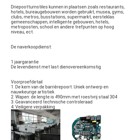
Tolpoortbarrière
Driepootturnstiles kunnen in plaatsen zoals restaurants,
hotels, bureaugebouwen worden gebruikt, musea, gyms,
clubs, metros, busstations, supermarkt, eersteklas
Boom barrière Gate
gemeenschappen, intelligente gebouwen, hotels,
metroposten, school en andere trefpunten op hoog
de poort van de parkeerterreinbarrière
niveau, ect.
Statief tourniquet Gate
De naverkoopdienst:
Advertentiebelemmering
1 jaargarantie
De levendienst met last dienovereenkomstig
De Poort van de de niet-lentebarrière
Voorproefdetail
Toegangsbeheerturnstile Poort
1. De kern van de barrièrepoort: Uniek ontwerp en
nauwkeurige artistiek
2. Wapen: de lengte is 490mm met roestvrij staal 304
Klep barrière Gate
3. Geavanceerd technische controleraad
4. Veiligere verpakking
Swing barrière Gate
Full Height tourniquet