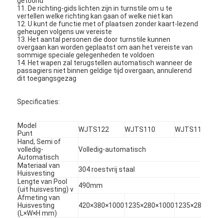
getoond
11. De richting-gids lichten zijn in turnstile om u te
vertellen welke richting kan gaan of welke niet kan
12. U kunt de functie met of plaatsen zonder kaart-lezend
geheugen volgens uw vereiste
13. Het aantal personen die door turnstile kunnen
overgaan kan worden geplaatst om aan het vereiste van
sommige speciale gelegenheden te voldoen
14. Het wapen zal terugstellen automatisch wanneer de
passagiers niet binnen geldige tijd overgaan, annulerend
dit toegangsgezag
Specificaties:
Model
WJTS122
WJTS110
WJTS112
Punt
Hand, Semi of
volledig-
Volledig-automatisch
Automatisch
Thuis
Materiaal van
304 roestvrij staal
Huisvesting
Lengte van Pool
Producten
490mm
(uit huisvesting) v
Afmeting van
Huisvesting
420×380×1000
1235×280×1000
1235×280×10
Video's
(L×W×H mm)