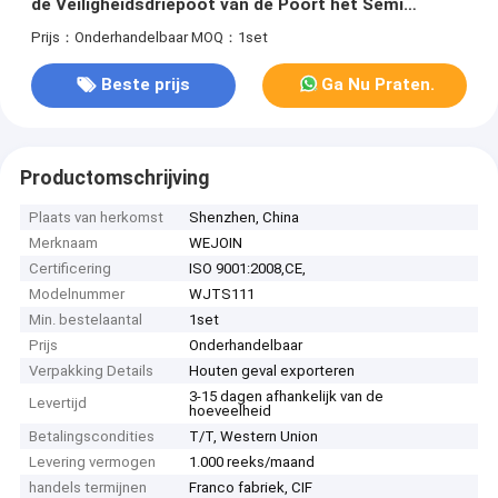
de Veiligheidsdriepoot van de Poort het Semi
Automatische Barrière
Prijs：Onderhandelbaar
MOQ：1set
Beste prijs
Ga Nu Praten.
Productomschrijving
Plaats van herkomst
Shenzhen, China
Merknaam
WEJOIN
Certificering
ISO 9001:2008,CE,
Modelnummer
WJTS111
Min. bestelaantal
1set
Prijs
Onderhandelbaar
Verpakking Details
Houten geval exporteren
3-15 dagen afhankelijk van de
Levertijd
hoeveelheid
Betalingscondities
T/T, Western Union
Levering vermogen
1.000 reeks/maand
handels termijnen
Franco fabriek, CIF