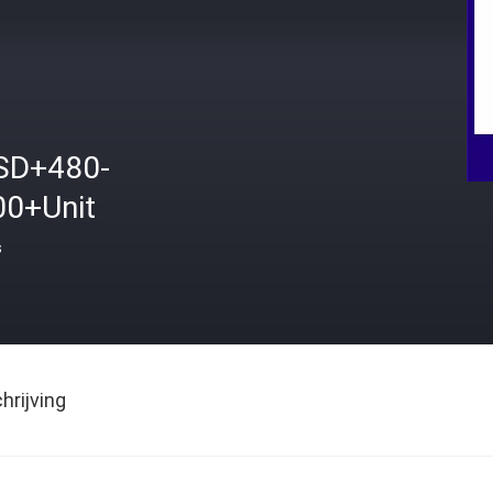
SD+480-
00+Unit
s
rijving