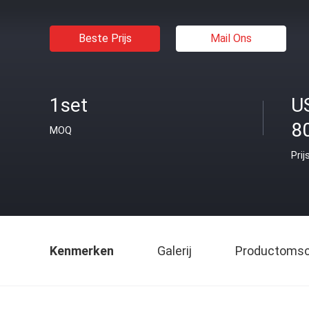
Beste Prijs
Mail Ons
1set
U
8
MOQ
Prij
Kenmerken
Galerij
Productomsch