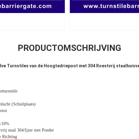
PRODUCTOMSCHRIJVING
ve Turnstiles van de Hoogtedriepoot met 304 Roestvrij staalhuisv
tturnstile
ucht (Schuilplaats)
otor
V±10%
vrij staal 304/Ijzer met Poeder
e Richting