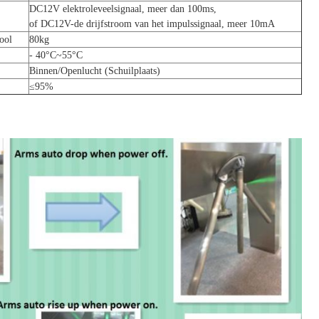
DC12V elektroleveelsignaal, meer dan 100ms,
of DC12V-de drijfstroom van het impulssignaal, meer 10mA
ool
80kg
- 40°C~55°C
Binnen/Openlucht (Schuilplaats)
≤95%