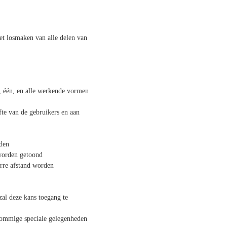
et losmaken van alle delen van
n, één, en alle werkende vormen
te van de gebruikers en aan
nden
 worden getoond
erre afstand worden
 zal deze kans toegang te
 sommige speciale gelegenheden