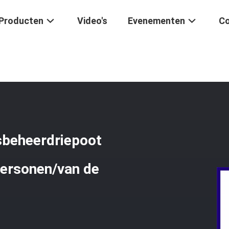
Producten
Video's
Evenementen
Co
 Van De Het Toegangsbeheerdriepoot Van RFID Poortdc12v 25-32 Per
sbeheerdriepoot
ersonen/van de