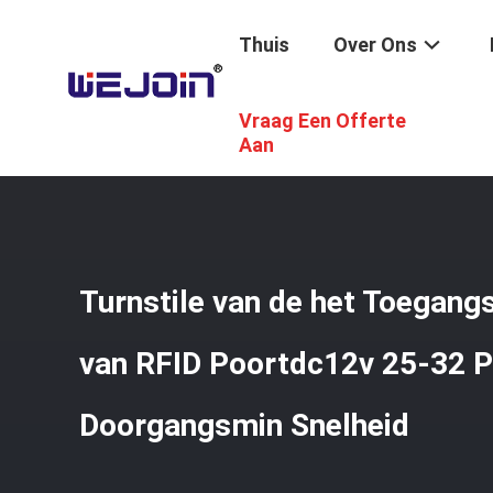
Thuis
Over Ons
Vraag Een Offerte
Thuis
/
Producten
/
Statief Tourniquet Gate
/
Turnstile
Aan
Turnstile van de het Toegang
van RFID Poortdc12v 25-32 P
Doorgangsmin Snelheid