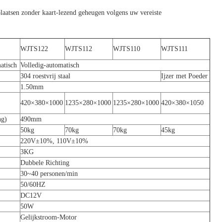
laatsen zonder kaart-lezend geheugen volgens uw vereiste
WJTS122
WJTS112
WJTS110
WJTS111
atisch
Volledig-automatisch
304 roestvrij staal
Ijzer met Poeder
1.50mm
420×380×1000
1235×280×1000
1235×280×1000
420×380×1050
ng)
490mm
50kg
70kg
70kg
45kg
220V±10%, 110V±10%
3KG
Dubbele Richting
30~40 personen/min
50/60HZ
DC12V
50W
Gelijkstroom-Motor