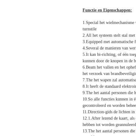
Functie en Eigenschappen:
1.Special het wielmechanisme w
turnstile
2.All het systeem stelt stal m
3.Equipped met automatische f
4.Several de manieren van we
5.It kan bi-richting, of één t
kunnen door de knopen in de be
6.Beam het vallen en het ophef
het verzoek van brandbeveiligi
7.The het wapen zal automati
8.It heeft de standaard elektro
9.The het aantal personen die
10.So alle functies kunnen in 
gecontroleerd en worden behee
11.Direction-gids de lichten in
12.1.After lezend de kaart, als
hebben tot worden geannuleerd
13.The het aantal personen die