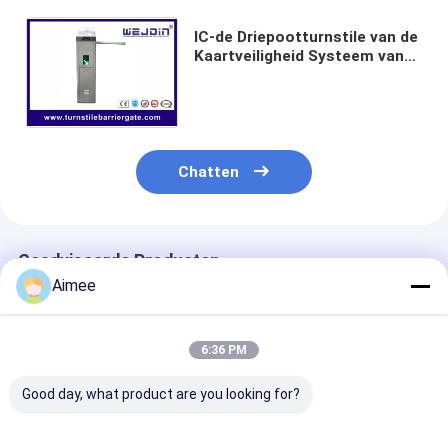
IC-de Driepootturnstile van de
Kaartveiligheid Systeem van
het Poort het Volledige
Automatische
Toegangsbeheer
Chatten
Geadviseerde Producten
Aimee
6:36 PM
Good day, what product are you looking for?