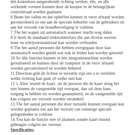
één kostenloos aangerekende richting werken, één, en alle
werkende vormen kunnen door de knopen in de belangrijkste
controleraad worden geplaatst
6.Beam het vallen en het opheffen kunnen in verre afstand worden
gecontroleerd zo om aan de speciale behoefte van de gebruikers en
aan het verzoek van brandbeveiliging te voldoen
7.The het wapen zal automatisch wanneer macht-weg dalen
8.It heeft de standaard elektrointerface die aan diverse soorten
lezer en schrijversmateriaal kan worden verbonden
9.The het aantal personen die hebben overgegaan door kan
automatisch worden geteld wat ook in leiden kan worden getoond
10.So alle functies kunnen in één integratiemachine worden
gerealiseerd en kunnen door de computer in de verre afstand
worden gecontroleerd en worden beheerd
11.Direction-gids de lichten in turnstile zijn om u te vertellen
welke richting kan gaan of welke niet kan
12.1.After lezend de kaart, als de persoon die de kaart sloeg het
niet binnen de vastgestelde tijd overgaat, dan zal deze kans
toegang te hebben tot worden geannuleerd, en de vastgestelde tijd
kan volgens uw verzoek worden veranderd
Thuis
13.The het aantal personen die door turnstile kunnen overgaan kan
worden geplaatst om aan het vereiste van sommige speciale
Producten
gelegenheden te voldoen
14.You kan de functie met of plaatsen zonder kaart-lezend
geheugen volgens uw vereiste
Video's
Specificaties: