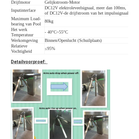
Drijfmotor
Gelijkstroom-Motor
Tolpoortbarrière
DC12V elektroleveelsignaal, meer dan 100ms,
Inputinterface
of DC12V-de drijfstroom van het impulssignaal, me
Boom barrière Gate
Maximum Load-
80kg
bearing van Pool
Het werk
de poort van de parkeerterreinbarrière
- 40°C~55°C
Temperatuur
Werkomgeving
Binnen/Openlucht (Schuilplaats)
Statief tourniquet Gate
Relatieve
≤95%
Vochtigheid
Advertentiebelemmering
Detailvoorproef:
De Poort van de de niet-lentebarrière
Toegangsbeheerturnstile Poort
Klep barrière Gate
Swing barrière Gate
Full Height tourniquet