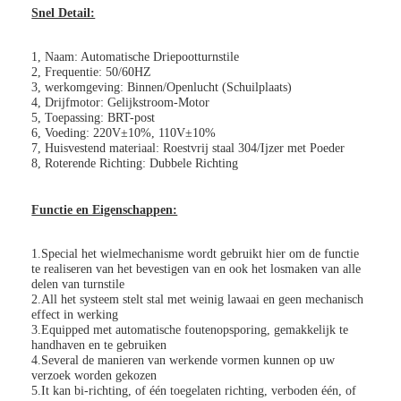
Snel Detail:
1, Naam: Automatische Driepootturnstile
2, Frequentie: 50/60HZ
3, werkomgeving: Binnen/Openlucht (Schuilplaats)
4, Drijfmotor: Gelijkstroom-Motor
5, Toepassing: BRT-post
6, Voeding: 220V±10%, 110V±10%
7, Huisvestend materiaal: Roestvrij staal 304/Ijzer met Poeder
8, Roterende Richting: Dubbele Richting
Functie en Eigenschappen:
1.Special het wielmechanisme wordt gebruikt hier om de functie
te realiseren van het bevestigen van en ook het losmaken van alle
delen van turnstile
2.All het systeem stelt stal met weinig lawaai en geen mechanisch
effect in werking
3.Equipped met automatische foutenopsporing, gemakkelijk te
handhaven en te gebruiken
4.Several de manieren van werkende vormen kunnen op uw
verzoek worden gekozen
5.It kan bi-richting, of één toegelaten richting, verboden één, of