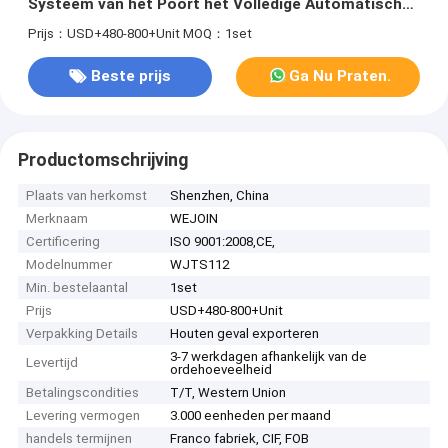
Systeem van het Poort het Volledige Automatische
Toegangsbeheer
Prijs：USD+480-800+Unit
MOQ：1set
Beste prijs
Ga Nu Praten.
Productomschrijving
Plaats van herkomst
Shenzhen, China
Merknaam
WEJOIN
Certificering
ISO 9001:2008,CE,
Modelnummer
WJTS112
Min. bestelaantal
1set
Prijs
USD+480-800+Unit
Verpakking Details
Houten geval exporteren
3-7 werkdagen afhankelijk van de
Levertijd
ordehoeveelheid
Betalingscondities
T/T, Western Union
Levering vermogen
3.000 eenheden per maand
handels termijnen
Franco fabriek, CIF, FOB