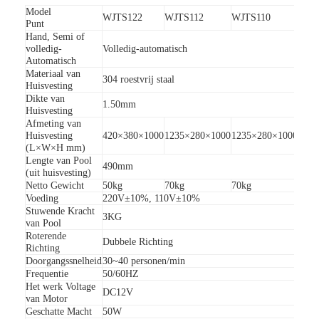
Model
Over ons
WJTS122
WJTS112
WJTS110
WJT
Punt
Hand, Semi of
Fabriekstocht
volledig-
Volledig-automatisch
Automatisch
Materiaal van
Ijzer
Kwaliteitscontrole
304 roestvrij staal
Huisvesting
Poed
Dikte van
1.50mm
Nieuws
Huisvesting
Afmeting van
Huisvesting
420×380×1000
1235×280×1000
1235×280×1000
420×
Gevallen
(L×W×H mm)
Lengte van Pool
490mm
Ga Nu Praten.
(uit huisvesting)
Netto Gewicht
50kg
70kg
70kg
45kg
Voeding
220V±10%, 110V±10%
Stuwende Kracht
3KG
van Pool
tourniquet barrière poort
Roterende
Dubbele Richting
Richting
Doorgangssnelheid
30~40 personen/min
Parkeren Barrier Gate
Frequentie
50/60HZ
Het werk Voltage
DC12V
Automatische slagboom
van Motor
Geschatte Macht
50W