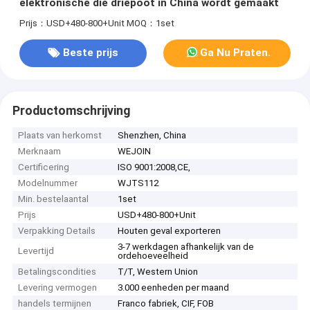
elektronische die driepoot in China wordt gemaakt
Prijs：USD+480-800+Unit
MOQ：1set
Beste prijs
Ga Nu Praten.
Productomschrijving
Plaats van herkomst
Shenzhen, China
Merknaam
WEJOIN
Certificering
ISO 9001:2008,CE,
Modelnummer
WJTS112
Min. bestelaantal
1set
Prijs
USD+480-800+Unit
Verpakking Details
Houten geval exporteren
3-7 werkdagen afhankelijk van de
Levertijd
ordehoeveelheid
Betalingscondities
T/T, Western Union
Levering vermogen
3.000 eenheden per maand
handels termijnen
Franco fabriek, CIF, FOB