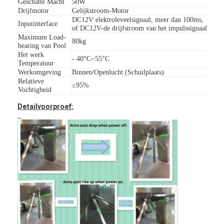
Geschatte Macht
50W
Tolpoortbarrière
Drijfmotor
Gelijkstroom-Motor
DC12V elektroleveelsignaal, meer dan 100ms,
Inputinterface
Boom barrière Gate
of DC12V-de drijfstroom van het impulssignaal, me
Maximum Load-
80kg
bearing van Pool
de poort van de parkeerterreinbarrière
Het werk
- 40°C~55°C
Temperatuur
Statief tourniquet Gate
Werkomgeving
Binnen/Openlucht (Schuilplaats)
Relatieve
≤95%
Vochtigheid
Advertentiebelemmering
Detailvoorproef:
De Poort van de de niet-lentebarrière
Toegangsbeheerturnstile Poort
Klep barrière Gate
Swing barrière Gate
Full Height tourniquet