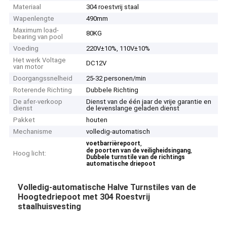
Materiaal
304 roestvrij staal
Wapenlengte
490mm
Maximum load-
80KG
bearing van pool
Voeding
220V±10%, 110V±10%
Het werk Voltage
DC12V
van motor
Doorgangssnelheid
25-32 personen/min
Roterende Richting
Dubbele Richting
De afer-verkoop
Dienst van de één jaar de vrije garantie en
dienst
de levenslange geladen dienst
Pakket
houten
Mechanisme
volledig-automatisch
,
voetbarrièrepoort
,
de poorten van de veiligheidsingang
Hoog licht:
Dubbele turnstile van de richtings
automatische driepoot
Volledig-automatische Halve Turnstiles van de
Hoogtedriepoot met 304 Roestvrij
staalhuisvesting