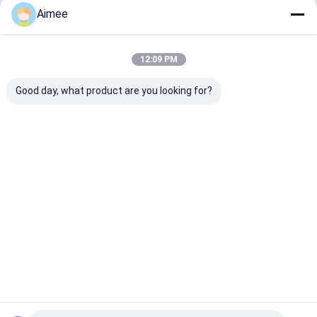
Aimee
12:09 PM
Good day, what product are you looking for?
Turnstile van het
Rustvrijstalen
304 van roestv
verkeerslichten
driepoot draaistang
staal, met dri
Automatische
met een uitstekende
en draaistorin
Toegangsbeheer
draaiplaat voor
grote gebouwe
Poortauto Beneden
veilige toegang in
Beste prijs
Beste prijs
Beste pri
en Auto omhoog
restaurants en
hotels
Thuis
Ongeveer
Contacteer
Desktop
ons
ons
Site
Sitemap
Privacybeleid
Kwaliteit
tourniquet barrière poort
China Fabriek.Copyright © 2026
Shenzhen Wejoin Mechanical & Electrical Co.. All Rights Reserved.