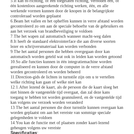
5.It kan bi-richting, of één toegelaten richting, verboden één, of
één kostenloos aangerekende richting werken, één, en alle
werkende vormen kunnen door de knopen in de belangrijkste
controleraad worden geplaatst
6.Beam het vallen en het opheffen kunnen in verre afstand worden
gecontroleerd zo om aan de speciale behoefte van de gebruikers en
aan het verzoek van brandbeveiliging te voldoen
7.The het wapen zal automatisch wanneer macht-weg dalen
8.It heeft de standaard elektrointerface die aan diverse soorten
lezer en schrijversmateriaal kan worden verbonden
9.The het aantal personen die hebben overgegaan door kan
automatisch worden geteld wat ook in leiden kan worden getoond
10.So alle functies kunnen in één integratiemachine worden
gerealiseerd en kunnen door de computer in de verre afstand
worden gecontroleerd en worden beheerd
11.Direction-gids de lichten in turnstile zijn om u te vertellen
welke richting kan gaan of welke niet kan
12.1.After lezend de kaart, als de persoon die de kaart sloeg het
niet binnen de vastgestelde tijd overgaat, dan zal deze kans
toegang te hebben tot worden geannuleerd, en de vastgestelde tijd
Thuis
kan volgens uw verzoek worden veranderd
13.The het aantal personen die door turnstile kunnen overgaan kan
worden geplaatst om aan het vereiste van sommige speciale
Producten
gelegenheden te voldoen
14.You kan de functie met of plaatsen zonder kaart-lezend
Video's
geheugen volgens uw vereiste
Specificaties: