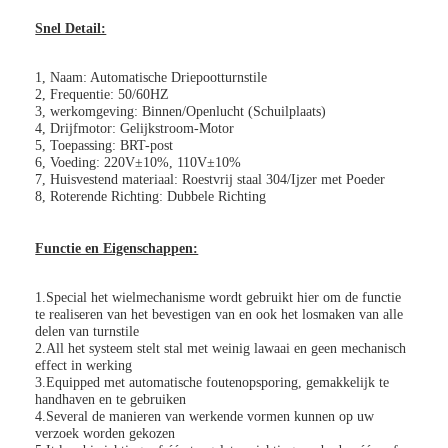
Snel Detail:
1, Naam: Automatische Driepootturnstile
2, Frequentie: 50/60HZ
3, werkomgeving: Binnen/Openlucht (Schuilplaats)
4, Drijfmotor: Gelijkstroom-Motor
5, Toepassing: BRT-post
6, Voeding: 220V±10%, 110V±10%
7, Huisvestend materiaal: Roestvrij staal 304/Ijzer met Poeder
8, Roterende Richting: Dubbele Richting
Functie en Eigenschappen:
1.Special het wielmechanisme wordt gebruikt hier om de functie
te realiseren van het bevestigen van en ook het losmaken van alle
delen van turnstile
2.All het systeem stelt stal met weinig lawaai en geen mechanisch
effect in werking
3.Equipped met automatische foutenopsporing, gemakkelijk te
handhaven en te gebruiken
4.Several de manieren van werkende vormen kunnen op uw
verzoek worden gekozen