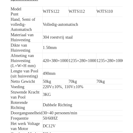
Over ons
Model
WJTS122
WJTS112
WJTS110
WJT
Punt
Fabriekstocht
Hand, Semi of
volledig-
Volledig-automatisch
Automatisch
Kwaliteitscontrole
Materiaal van
Ijzer
304 roestvrij staal
Huisvesting
Poed
Nieuws
Dikte van
1.50mm
Huisvesting
Afmeting van
Gevallen
Huisvesting
420×380×1000
1235×280×1000
1235×280×1000
420×
(L×W×H mm)
Ga Nu Praten.
Lengte van Pool
490mm
(uit huisvesting)
Netto Gewicht
50kg
70kg
70kg
45kg
Voeding
220V±10%, 110V±10%
Stuwende Kracht
3KG
tourniquet barrière poort
van Pool
Roterende
Dubbele Richting
Richting
Parkeren Barrier Gate
Doorgangssnelheid
30~40 personen/min
Frequentie
50/60HZ
Automatische slagboom
Het werk Voltage
DC12V
van Motor