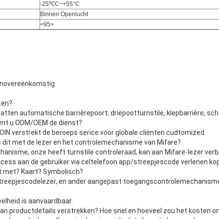
-25℃C~+55°C
Binnen Openlucht
<95>
ienovereenkomstig
ten?
atten automatische barrièrepoort, driepootturnstile, klepbarrière, sc
eent u ODM/OEM de dienst?
EJOIN verstrekt de beroeps serice voor globale cliënten cudtomized.
 is dit met de lezer en het controlemechanisme van Mifare?
chanisme, onze heeft turnstile controleraad, kan aan Mifare-lezer verb
 acess aan de gebruiker via celtelefoon app/streepjescode verlenen ko
t met? Kaart? Symbolisch?
n streepjescodelezer, en ander aangepast toegangscontrolemechanisme
elheid is aanvaardbaar.
 Kan productdetails verstrekken? Hoe snel en hoeveel zou het kosten o