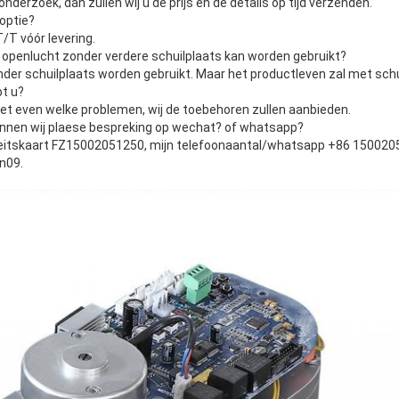
nderzoek, dan zullen wij u de prijs en de details op tijd verzenden.
optie?
/T vóór levering.
n openlucht zonder verdere schuilplaats kan worden gebruikt?
nder schuilplaats worden gebruikt. Maar het productleven zal met schui
bt u?
 het even welke problemen, wij de toebehoren zullen aanbieden.
unnen wij plaese bespreking op wechat? of whatsapp?
iteitskaart FZ15002051250, mijn telefoonaantal/whatsapp +86 150020
n09.