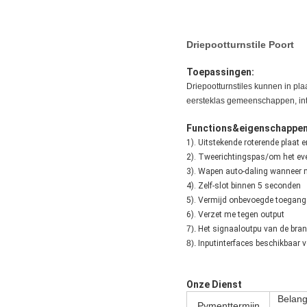
Driepootturnstile Poort
Toepassingen:
Driepootturnstiles kunnen in pl
eersteklas gemeenschappen, inte
Functions&eigenschappe
1). Uitstekende roterende plaat 
2). Tweerichtings
pas/om het eve
3). Wapen auto-daling wanneer
4). Zelf-slot
binnen 5 seconden
5).
Vermijd onbevoegde toegang
6).
Verzet me tegen output
7).
Het signaaloutpu van de bra
8).
Inputinterfaces beschikbaar v
Onze Dienst
Belang
Pymenttermijn