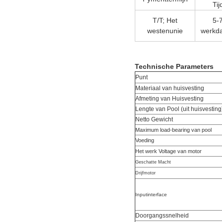
Tij
T/T; Het
5-
westenunie
werkd
Technische Parameters
Punt
Materiaal van huisvesting
Afmeting van Huisvesting
Lengte van Pool (uit huisvesting
Netto Gewicht
Maximum load-bearing van pool
Voeding
Het werk Voltage van motor
Geschatte Macht
Drijfmotor
Inputinterface
Doorgangssnelheid