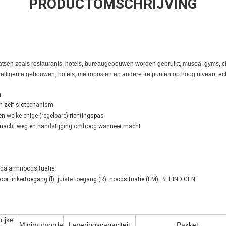
PRODUCTOMSCHRIJVING
aatsen zoals restaurants, hotels, bureaugebouwen worden gebruikt, musea, gyms, cl
lligente gebouwen, hotels, metroposten en andere trefpunten op hoog niveau, ect
n
en zelf-slotechanism
n welke enige (regelbare) richtingspas
 macht weg en hand
stijging omhoog wanneer macht
ndalarmnoodsituatie
oor linkertoegang (l), juiste toegang (R), noodsituatie (EM), BEËINDIGEN
rijke
Minimumorde
Leveringscapaciteit
Pakket