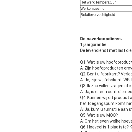
Het werk Temperatuur
Werkomgeving
Relatieve vochtigheid
De naverkoopdienst:
1 jaargarantie
De levendienst met last d
Q1: Wat is uw hoofdproduc
A: Zijn hoofdproducten omv
Q2: Bent u fabrikant? Verl
A: Ja, zijn wij fabrikant. W
Q3: Ik zou willen vragen of
A: Ja, is er een controleme
Q4: Kunnen wij dit product
het toegangspunt komt he
A: Ja, kunt u turnstile aa
Q5: Wat is uw MOQ?
A: Om het even welke hoeve
Q6: Hoeveel is 1 plaatste?