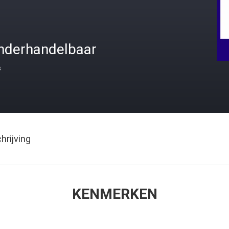
nderhandelbaar
s
rijving
KENMERKEN