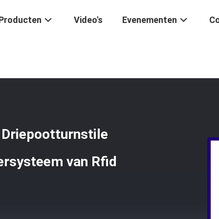
Producten
Video's
Evenementen
Co
matische Verticale Driepootturnstile Poort Met Het Toegangsbeheer
Driepootturnstile
ersysteem van Rfid