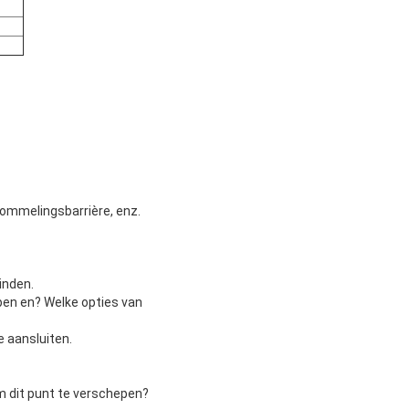
hommelingsbarrière, enz.
inden.
pen en? Welke opties van
 aansluiten.
m dit punt te verschepen?