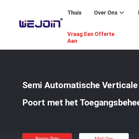
Thuis
Over Ons
Vraag Een Offerte
Thuis
/
Producten
/
Statief Tourniquet Gate
/
Semi Auto
Aan
Semi Automatische Verticale 
Poort met het Toegangsbehe
Beste Prijs
Mail Ons