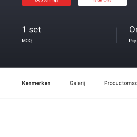
1 set
O
MOQ
Prij
Kenmerken
Galerij
Productomsch