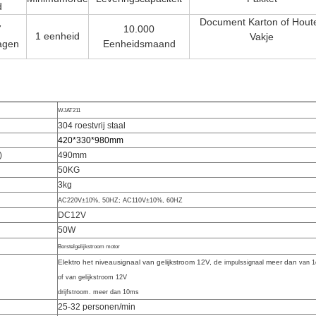
d
Document Karton of Hout
7
10.000
1 eenheid
Vakje
agen
Eenheidsmaand
WJAT211
304 roestvrij staal
420*330*980mm
)
490mm
50KG
3kg
AC220V±10%, 50HZ; AC110V±10%, 60HZ
DC12V
50W
Borstelgelijkstroom motor
Elektro het niveausignaal van gelijkstroom 12V, de
meer dan
impulssignaal
van 
of van gelijkstroom 12V
drijfstroom. meer dan 10ms
25-32 personen/min