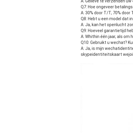
A: Gelieve te verzenden uw o
Q7: Hoe ongeveer betalings
A: 30% door T/T, 70% door T
Q8: Hebt u een model dat i
A: Ja, kan het openlucht zo
Q9: Hoeveel garantietijd he
A: Whithin één jaar, als om
Q10: Gebruikt u wechat? K
A: Ja, is mijn wechatident
skypeidentiteitskaart wejoi