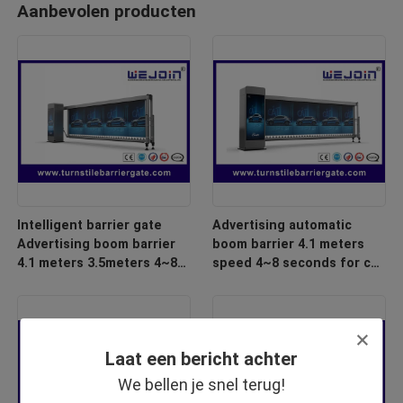
Aanbevolen producten
Intelligent barrier gate
Advertising automatic
Advertising boom barrier
boom barrier 4.1 meters
4.1 meters 3.5meters 4~8
speed 4~8 seconds for car
seconds for car park
park barrier system
barrier system
Laat een bericht achter
We bellen je snel terug!