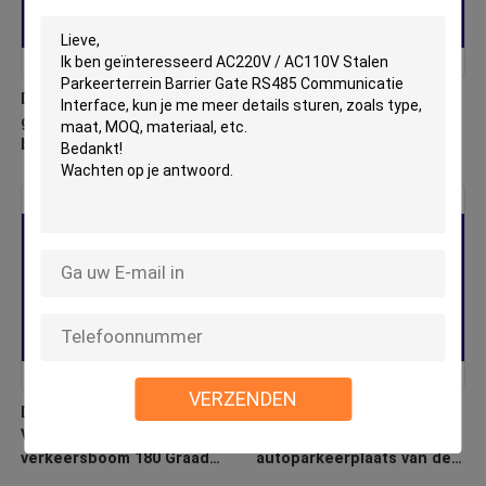
Durable Advertising Barrier
Aluminium legering Arm
gate featuring 4.1 meters
Car Barrier Poort 2-6s
boom length and speed
Verstelbare snelheid
adjustable between 4 and
Parkeerpoort
8 seconds for operation
VERZENDEN
De Poort van de het
Van de het
Voertuigbarrière van de
Voertuigbarrière van de
verkeersboom 180 Graad
autoparkeerplaats van de
die Boom voor het
Poort Intelligente Rfid