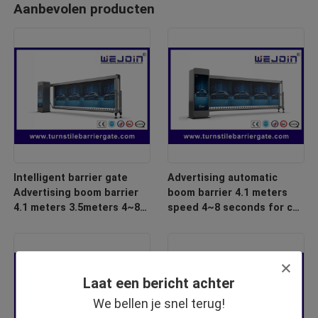
Aanbevolen producten
Intelligent barrier gate
Advertising automatic
Advertising boom barrier
boom barrier 4.1 meters
4.1 meters 3.5meters 4~8
speed 4~8 seconds for car
seconds for car park
park barrier system
barrier system
Laat een bericht achter
We bellen je snel terug!