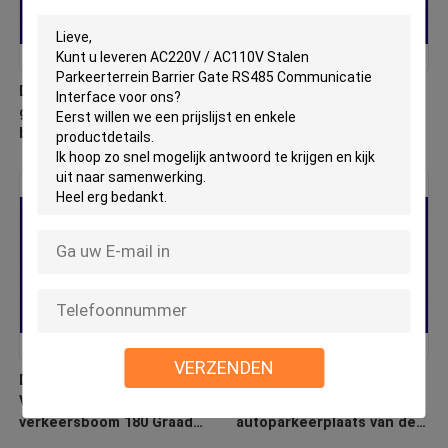
Durable Advertising Barrier
Aluminium legering Arm
gate featuring 4.1 meters
Car Barrier Poort 2-6s
boom length and speed
Verstelbare snelheid
adjustable between 4 and
Parkeerpoort
8 seconds for operation
VERZENDEN
De Poort van de het
Van de het
Voertuigbarrière van de
Voertuigbarrière van de
verkeersboom 180 Graad
autoparkeerplaats van de
die Boom voor het
Poort Intelligente Rfid