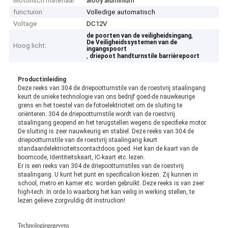
Motorisch materiaal
alooy aluminium
functuion
Volledige automatisch
Voltage
DC12V
,
de poorten van de veiligheidsingang
De Veiligheidssystemen van de
Hoog licht:
ingangspoort
,
driepoot handturnstile barrièrepoort
Productinleiding
Deze reeks van 304 de driepootturnstile van de roestvrij staalingang
keurt de unieke technologie van ons bedrijf goed-de nauwkeurige
grens en het toestel van de fotoelektriciteit om de sluiting te
oriënteren. 304 de driepootturnstile wordt van de roestvrij
staalingang geopend en het terugstellen wegens de specifieke motor.
De sluiting is zeer nauwkeurig en stabiel. Deze reeks van 304 de
driepootturnstile van de roestvrij staalingang keurt
standaardelektriciteitscontactdoos goed. Het kan de kaart van de
boomcode, Identiteitskaart, IC-kaart etc. lezen.
Er is een reeks van 304 de driepootturnstiles van de roestvrij
staalingang. U kunt het punt en specificalion kiezen. Zij kunnen in
school, metro en kamer etc. worden gebruikt. Deze reeks is van zeer
high-tech. In orde lo waarborg het kan veilig in werking stellen, te
lezen gelieve zorgvuldig dit instruclion!
Technologiegegevens