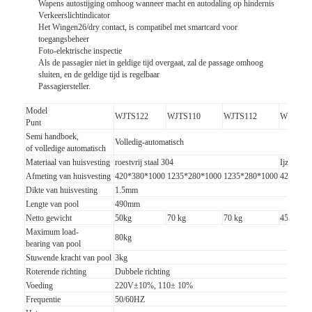
Wapens autostijging omhoog wanneer macht en autodaling op hindernis
Verkeerslichtindicator
Het Wingen26/dry contact, is compatibel met smartcard voor
toegangsbeheer
Foto-elektrische inspectie
Als de passagier niet in geldige tijd overgaat, zal de passage omhoog
sluiten, en de geldige tijd is regelbaar
Passagiersteller.
Model
WJTS122
WJTS110
WJTS112
WJTS11
Punt
Semi handboek,
Volledig-automatisch
of volledige automatisch
Materiaal van huisvesting
roestvrij staal 304
Ijzer met
Afmeting van huisvesting
420*380*1000
1235*280*1000
1235*280*1000
420*380
Dikte van huisvesting
1.5mm
Lengte van pool
490mm
Netto gewicht
50kg
70 kg
70 kg
45 kg
Thuis
Maximum load-
80kg
bearing van pool
Stuwende kracht van pool
3kg
Producten
Roterende richting
Dubbele richting
Voeding
220V±10%, 110± 10%
Video's
Frequentie
50/60HZ