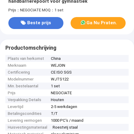
handbarrièrepoort voor gymnastiek
Prijs：NEGOCIATE
MOQ：1 set
Beste prijs
Ga Nu Praten.
Productomschrijving
Plaats van herkomst
China
Merknaam
WEJOIN
Certificering
CE ISO SGS
Modelnummer
WJTS122
Min. bestelaantal
1 set
Prijs
NEGOCIATE
Verpakking Details
Houten
Levertijd
2-5 werkdagen
Betalingscondities
T/T
Levering vermogen
1000 PC's / maand
Huisvestingsmateriaal
Roestvrij staal