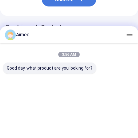
Geadviseerde Producten
Aimee
3:56 AM
Good day, what product are you looking for?
Turnstile van het
Rustvrijstalen
304 van roestv
verkeerslichten
driepoot draaistang
staal, met dri
Automatische
met een uitstekende
en draaistorin
Toegangsbeheer
draaiplaat voor
grote gebouwe
Poortauto Beneden
veilige toegang in
Beste prijs
Beste prijs
Beste pri
en Auto omhoog
restaurants en
hotels
Thuis
Ongeveer
Contacteer
Desktop
ons
ons
Site