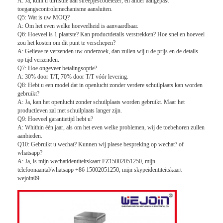
A: Ja, kunt u turnstile aan streepjescodelezer, en ander aangepast
Tolpoortbarrière
toegangscontrolemechanisme aansluiten.
Q5: Wat is uw MOQ?
A: Om het even welke hoeveelheid is aanvaardbaar.
Boom barrière Gate
Q6: Hoeveel is 1 plaatste? Kan productdetails verstrekken? Hoe snel en hoeveel
zou het kosten om dit punt te verschepen?
de poort van de parkeerterreinbarrière
A: Gelieve te verzenden uw onderzoek, dan zullen wij u de prijs en de details
op tijd verzenden.
Q7: Hoe ongeveer betalingsoptie?
Statief tourniquet Gate
A: 30% door T/T, 70% door T/T vóór levering.
Q8: Hebt u een model dat in openlucht zonder verdere schuilplaats kan worden
Advertentiebelemmering
gebruikt?
A: Ja, kan het openlucht zonder schuilplaats worden gebruikt. Maar het
productleven zal met schuilplaats langer zijn.
De Poort van de de niet-lentebarrière
Q9: Hoeveel garantietijd hebt u?
A: Whithin één jaar, als om het even welke problemen, wij de toebehoren zullen
aanbieden.
Toegangsbeheerturnstile Poort
Q10: Gebruikt u wechat? Kunnen wij plaese bespreking op wechat? of
whatsapp?
Klep barrière Gate
A: Ja, is mijn wechatidentiteitskaart FZ15002051250, mijn
telefoonaantal/whatsapp +86 15002051250, mijn skypeidentiteitskaart
wejoin09.
Swing barrière Gate
Full Height tourniquet