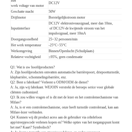
Het
DC12V
Over ons
werk voltage van motor
Geschatte macht
50W
Drijfmotor
Borstelgelijkstroom motor
Fabriekstocht
DC12V elektroniveausignaal, meer dan 10ms,
Inputinterface
of DC12V-de kwijtende stroom van het
Kwaliteitscontrole
impulssignaal, meer 10mA
Doorgangssnelheid
25~32 personen/min
Nieuws
Het werk temperatuur
-25°C~55°C
Werkomgeving
Binnen/Openlucht (Schuilplaats)
Relatieve vochtigheid
≤95%, geen condensatie
Gevallen
Q1: Wat is uw hoofdproducten?
Ga Nu Praten.
A: Zijn hoofdproducten omvatten automatische barrièrepoort, driepootturnstile,
klepbarrière, schommelingsbarrière, enz.
Q2: Bent u fabrikant? Verleent u ODM/OEM de dienst?
A: Ja, zijn wij fabrikant. WEJOIN verstrekt de beroeps serice voor globale
cliënten cudtomized.
tourniquet barrière poort
Q3: Ik zou willen vragen of is dit met de lezer en het controlemechanisme van
Mifare?
A: Ja, is er een controlemechanisme, onze heeft turnstile controleraad, kan aan
Parkeren Barrier Gate
Mifare-lezer verbinden.
Q4: Kunnen wij dit product acess aan de gebruiker via celtelefoon
Automatische slagboom
app/streepjescode verlenen kopen en? Welke opties van het toegangspunt komt
het met? Kaart? Symbolisch?