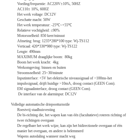
Voeding/frequentie: AC220V±10%, 50HZ
AC110± 10%, 60HZ
Het werk voltage: DC12V
Geschatte macht: 50W
Het werk temperatuur: -25℃~+55℃
Relatieve vochtigheid: ≤90%
Motorsnelheid: 850 keer/minuut
Afmeting: brug: 1235*280*100 type: Wj-TS112
Verticaal: 420*330*980 type: Wj-TS122
Lengte: 490mm
MAXIMUM draaglijke boom: 80kg
Boom het werk kracht: 4kg
Werkomgeving: binnen en buiten
Stroomsnelheid: 25~30/minute
Inputinterface: +5V het elektrische niveausignaal of >100ms-het
impulssignaal, drijft huidige >10mA, droog contact (GEEN Com).
EM signaalinterface, droog contact (GEEN Com).
De interface van de alarminput: DC12V
Volledige automatische driepootturnstile
Roestvrij staalhuisvesting
De bi-richting die, het wapen kan van één (facultatieve) roteren richting of
twee richtingen overgaan
De regelbare het werk wijze, kan zijn het bidirectionele overgaan of één
manier het overgaan, en andere is belemmerd
Wapens autodaling wanneer macht weg